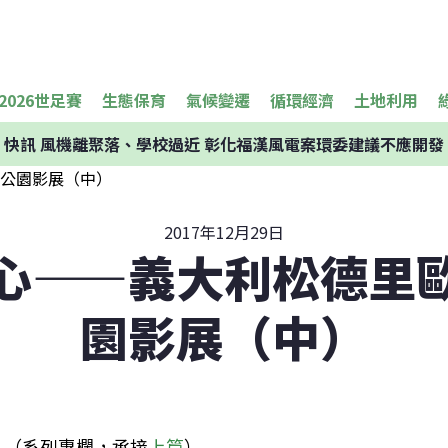
2026世足賽
生態保育
氣候變遷
循環經濟
土地利用
快訊
風機離聚落、學校過近 彰化福漢風電案環委建議不應開發
2017年12月29日
心——義大利松德里
園影展（中）
（系列專欄，承接
上篇
）