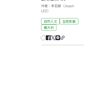
作者：李若韻（Joyun
LEE）​
自然人文
生態影展
義大利