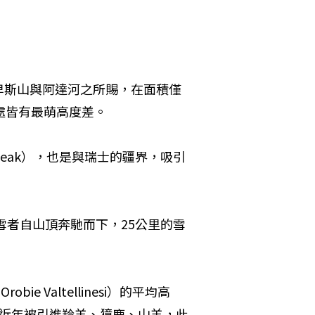
卑斯山與阿達河之所賜，在面積僅
處皆有最萌高度差。
 Peak），也是與瑞士的疆界，吸引
雪者自山頂奔馳而下，25公里的雪
ie Valtellinesi）的平均高
群，近年被引進羚羊、獐鹿、山羊，此