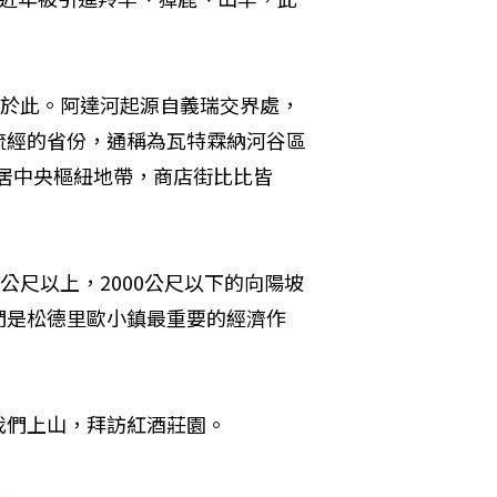
居於此。阿達河起源自義瑞交界處，
流經的省份，通稱為瓦特霖納河谷區
鎮位居中央樞紐地帶，商店街比比皆
公尺以上，2000公尺以下的向陽坡
們是松德里歐小鎮最重要的經濟作
我們上山，拜訪紅酒莊園。