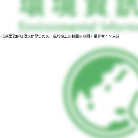
松德里歐的紅酒文化歷史悠久，攝於鎮上的牆面示意圖。攝影者：李若韻