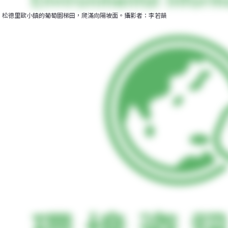
松德里歐小鎮的葡萄園梯田，爬滿向陽坡面。攝影者：李若韻