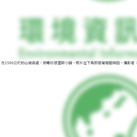
在1500公尺的山坡高處，俯瞰松德里歐小鎮，照片左下角即是葡萄園梯田。攝影者