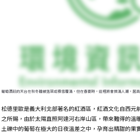
葡萄酒莊的天台在秋冬雖被落葉或積雪覆滿，但在春夏時，這裡將會擠滿人潮，居高
松德里歐是義大利北部著名的紅酒區，紅酒文化自西元
之所賜，由於太陽直照阿達河右岸山區，帶來難得的溫
土礫中的葡萄在極大的日夜溫差之中，孕育出精甜的果