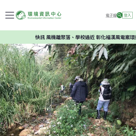
電子報
登入
快訊
風機離聚落、學校過近 彰化福漢風電案環委建議