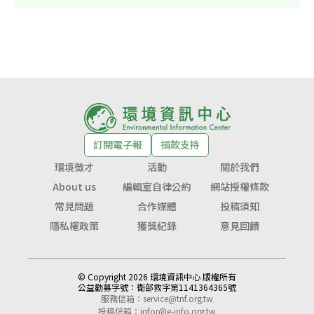
訂閱電子報
捐款支持
環境徵才
活動
關於我們
About us
編輯室自律公約
網站授權條款
常見問題
合作媒體
投稿須知
隱私權政策
獲獎紀錄
意見回饋
© Copyright 2026 環境資訊中心 版權所有
公益勸募字號：
衛部救字第1141364365號
服務信箱：
service@tnf.org.tw
投稿信箱：
infor@e-info.org.tw