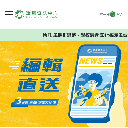
電子報
登入
快訊
風機離聚落、學校過近 彰化福漢風電