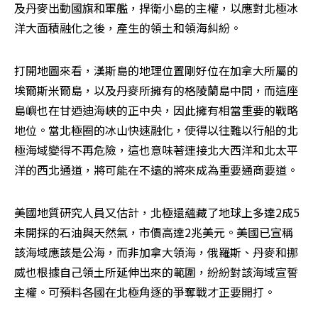
及丹麥出動國旗和軍艦，捍衛小島的主權，以應對北極冰
洋大面積融化之後，產生的領土和領海糾紛。
打開地圖來看，漢斯島的地理位置剛好位在加拿大所屬的
埃爾斯米爾島，以及丹麥所擁有的格陵蘭島中間，而這座
島嶼也在甘迺迪海峽的正中央，因此擁有相當重要的戰略
地位。當北極圈的冰山快速融化，使得以往難以行船的北
極海域變得不再危險，這也意味著連接北大西洋和北太平
洋的西北通道，將可能在不遠的將來成為重要通商要道。
美國地質研究人員又估計，北極還蘊藏了地球上多達2成5
未開採的石油與天然氣，市價高達2兆美元。美國已宣稱
該海域應該是公海，而非加拿大領海，俄羅斯、丹麥和挪
威也根據自己領土所延伸出來的範圍，紛紛對該海域宣誓
主權。可預料各國在北極角逐的爭奪戰才正要開打。
