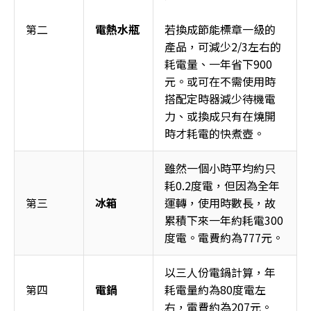
第二 
電熱水瓶
若換成節能標章一級的
產品，可減少2/3左右的
耗電量、一年省下900
元。或可在不需使用時
搭配定時器減少待機電
力、或換成只有在燒開
時才耗電的快煮壺。
雖然一個小時平均約只
耗0.2度電，但因為全年
第三 
冰箱
運轉，使用時數長，故
累積下來一年約耗電300
度電。電費約為777元。 
以三人份電鍋計算，年
第四 
電鍋
耗電量約為80度電左
右，電費約為207元。 