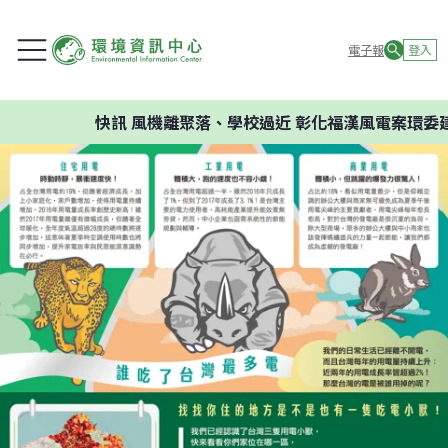
電子報
登入
快訊
風機離聚落、學校過近 彰化福漢風電案環委建議不