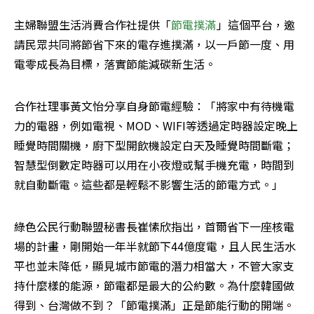
主婦聯盟生活消費合作社提供「
節電撲滿
」這個平台，邀
請民眾共同將節省下來的電存進撲滿，以一戶節一度、用
電零成長為目標，落實節能減碳新生活。
合作社理事黃文怡分享自身節電經驗：「將家中有待機電
力的電器，例如電視、MOD、WIFI等透過定時器設定晚上
睡覺時間關機，廚下型開飲機設定白天及睡覺時間斷電；
智慧型倒數定時器可以用在小夜燈或幫手機充電，時間到
就自動斷電。這些都是輕鬆不影響生活的節電方式。」
綠色公民行動聯盟秘書長崔愫欣指出，首爾省下一座核電
場的計畫，剛開始一年半就節下44億度電，且人民生活水
平也並未降低，顯見城市節電的潛力相當大，不管大家支
持什麼樣的能源，節電都是最大的公約數。為什麼韓國做
得到、台灣做不到？「節電撲滿」正是節能行動的開端。