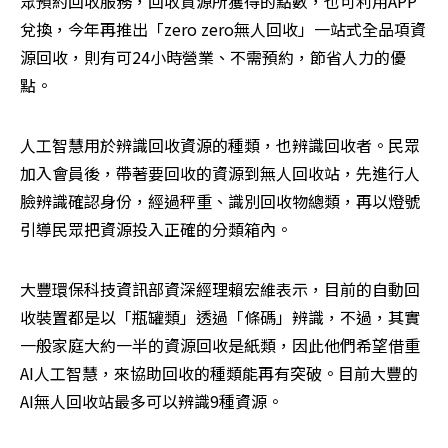
眾預約回收服務，回收資源所獲得的點數，也可利用APP
兌換，今年再推出「zero zero無人回收」一站式全品項資
源回收，則有可24小時營業、不需預約，節省人力的優
點。
人工智慧用於辨識回收資源的種類，也辨識回收者。民眾
加入會員後，帶著要回收的資源到無人回收站，先進行人
臉辨識確認身份，經過秤重、識別回收物總類，再以燈號
引導民眾把資源投入正確的分類箱內。
大豐環保科技資訊部資深經理賴宏維表示，目前的自動回
收裝置都是以「瓶罐類」透過「條碼」辨識，不過，其實
一般家庭大約一半的資源回收是紙類，因此他們希望借重
AI人工智慧，來協助回收的種類能再有突破。目前大豐的
AI無人回收站最多可以辨識9種資源。