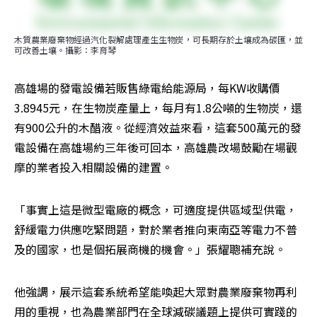
木質農業廢棄物經過汽化裂解處理產生生物炭，可長期存於土壤成為碳匯，並
可改善土壤。攝影：李育琴
高雄場的發電設備若販售綠電給能源局，每KW收購價
3.8945元，在生物炭產量上，每月有1.8公噸的生物炭，還
有900公升的木醋液。從經濟效益來看，這套500萬元的發
電設備在高雄場約三年後可回本，高雄農改場鼓勵在場觀
摩的業者投入相關設備的建置。
「事實上這是微型電廠的概念，可適度提供區域型供電，
舒緩電力供應吃緊問題，對於業者推向東南亞等電力不普
及的國家，也是個拓展商機的機會。」張耀聰補充說。
他強調，展示這套系統希望能喚起大眾對農業廢棄物再利
用的重視，也為農業部門在全球減碳議題上提供可實踐的