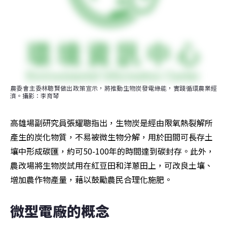
農委會主委林聰賢做出政策宣示，將推動生物炭發電綠能，實踐循環農業經
濟。攝影：李育琴
高雄場副研究員張耀聰指出，生物炭是經由限氧熱裂解所
產生的炭化物質，不易被微生物分解，用於田間可長存土
壤中形成碳匯，約可50-100年的時間達到碳封存。此外，
農改場將生物炭試用在紅豆田和洋蔥田上，可改良土壤、
增加農作物產量，藉以鼓勵農民合理化施肥。
微型電廠的概念