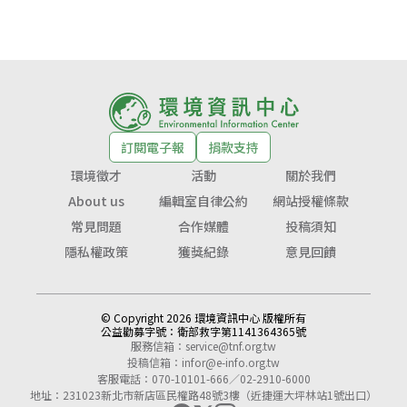
訂閱電子報
捐款支持
環境徵才
活動
關於我們
About us
編輯室自律公約
網站授權條款
常見問題
合作媒體
投稿須知
隱私權政策
獲獎紀錄
意見回饋
© Copyright 2026 環境資訊中心 版權所有
公益勸募字號：
衛部救字第1141364365號
服務信箱：
service@tnf.org.tw
投稿信箱：
infor@e-info.org.tw
客服電話：070-10101-666／02-2910-6000
地址：231023新北市新店區民權路48號3樓（近捷運大坪林站1號出口）