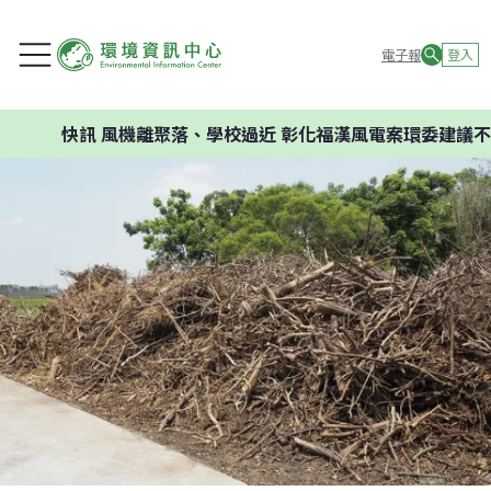
電子報
登入
快訊
風機離聚落、學校過近 彰化福漢風電案環委建議不應開發