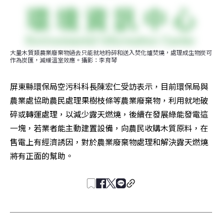
大量木質類農業廢棄物過去只能就地粉碎和送入焚化爐焚燒，處理成生物炭可
作為炭匯，減緩溫室效應。攝影：李育琴
屏東縣環保局空污科科長陳宏仁受訪表示，目前環保局與
農業處協助農民處理果樹枝條等農業廢棄物，利用就地破
碎或轉運處理，以減少露天燃燒，後續在發展綠能發電這
一塊，若業者能主動建置設備，向農民收購木質原料，在
售電上有經濟誘因，對於農業廢棄物處理和解決露天燃燒
將有正面的幫助。