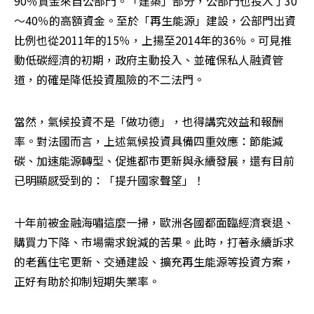
90％資金來自公部門。「建築」部分，公部門也投入了30
～40％的高額資金。至於「再生能源」建設，公部門出資
比例也從2011年的15％，上揚至2014年的36％。可見推
動低碳經濟的初期，政府主動投入、並確保私人融資管
道，的確是降低投資風險的不二法門。
當然，氣候投資不是「做功德」，也得講究效益和報酬
率。對法國而言，上述氣候投資具備四重效應：節能減
碳、加速能源轉型、促進都市更新與永續發展，還有目前
已明顯感受到的：「提升國家聲望」！
十年前被金融海嘯這麼一掃，歐洲各國都面臨經濟衰退、
購買力下降、市場需求銳減的苦果。此時，打著永續訴求
的老舊住宅更新、交通建設、擴充再生能源等投資方案，
正好有助於抑制短期失業率。