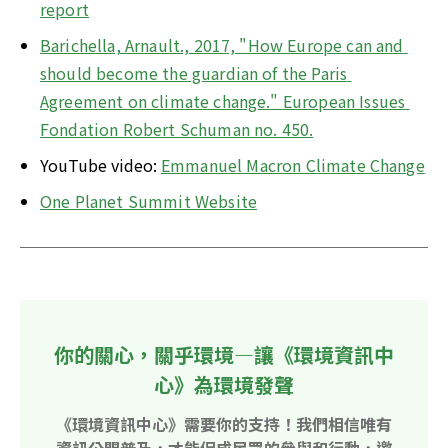
report
Barichella, Arnault., 2017, "How Europe can and 
should become the guardian of the Paris 
Agreement on climate change." European Issues 
Fondation Robert Schuman no. 450.
YouTube video: 
Emmanuel Macron Climate Change
One Planet Summit Website
你的關心，關乎環境—讓《環境資訊中
心》為環境發聲
《環境資訊中心》需要你的支持！我們相信唯有