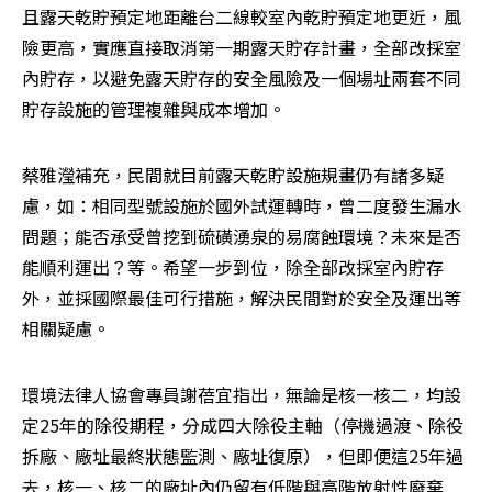
且露天乾貯預定地距離台二線較室內乾貯預定地更近，風
險更高，實應直接取消第一期露天貯存計畫，全部改採室
內貯存，以避免露天貯存的安全風險及一個場址兩套不同
貯存設施的管理複雜與成本增加。
蔡雅瀅補充，民間就目前露天乾貯設施規畫仍有諸多疑
慮，如：相同型號設施於國外試運轉時，曾二度發生漏水
問題；能否承受曾挖到硫磺湧泉的易腐蝕環境？未來是否
能順利運出？等。希望一步到位，除全部改採室內貯存
外，並採國際最佳可行措施，解決民間對於安全及運出等
相關疑慮。
環境法律人協會專員謝蓓宜指出，無論是核一核二，均設
定25年的除役期程，分成四大除役主軸（停機過渡、除役
拆廠、廠址最終狀態監測、廠址復原），但即便這25年過
去，核一、核二的廠址內仍留有低階與高階放射性廢棄