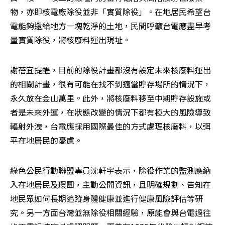
物，亦即核電廠除役並非「實質除役」。在地居民希望台
電能夠還給地方一塊乾淨的土地，民間呼籲台電應盡早考
量實質除役，將核廢料運出現址。
謝蓓宜提醒，目前的除役計畫都沒有設定未來核廢料運出
的相關計畫，很有可能在找不到適當貯存場所的情況下，
永久放在金山萬里。此外，將核廢料移至中期貯存設施或
者是未來外運，在狀態改變的情況下都有極大的風險導致
輻射外洩，台電應採用國際最佳的方式處理核廢料，以弭
平在地居民的憂慮。
綠色公民行動聯盟專員沈軒宇表示，除役作業的監測應納
入在地居民及環團，主動公開資訊，且明確規劃、告知在
地民眾如何長期追蹤身體健康並進行健康風險評估等研
究。另一方面台灣並無除役相關經驗，原能會與台電過往