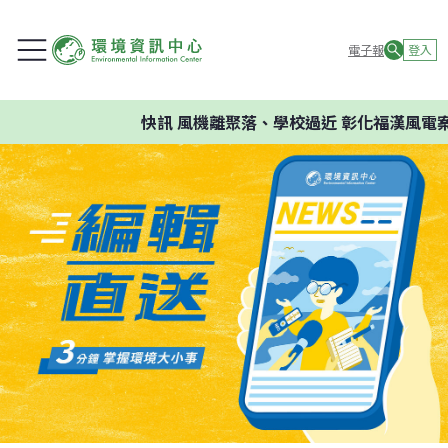
電子報
登入
快訊
風機離聚落、學校過近 彰化福漢風電案環