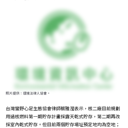
照片提供：環境法律人協會。
台灣蠻野心足生態協會律師蔡雅瀅表示，核二廠目前規劃
用過核燃料第一期貯存計畫採露天乾式貯存，第二期再改
採室內乾式貯存。但目前兩個貯存場址預定地均為空地；