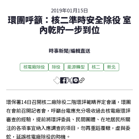
2019年01月15日
環團呼籲：核二準時安全除役 室
內乾貯一步到位
時事新聞
/
編輯直送
核電廠除役
除役
能源轉型
核二
新北
環保署14日召開核二廠除役二階環評範疇界定會議，環團
在會前召開記者會，呼籲台電應充分吸收過去核電廠環評
審查的經驗，提前將環評委員、民間團體、在地居民所關
注的各項事宜納入應調查的項目，勿再重蹈覆轍，虛與委
蛇，延誤核電廠除役的時機。