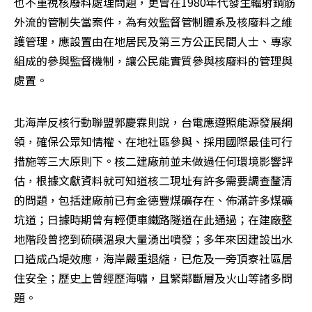
也不重視核廢料處理問題，更曾在1980年代發生輻射鋼筋
外流的管制失當案件，為有效監督管制體系及核廢料之維
護管理，應設置由在地居民及第三方公正民間人士、專家
組成的參與監督機制，讓公民能實質參與核廢料的管理與
處置。
北海岸反核行動聯盟郭慶霖則說，台電應遵照能源發展綱
領，確保公眾知情權、在地社區參與、採用國際最佳可行
措施等三大原則下。核二建廠前並未做過任何環境影響評
估，根據文獻資料就可知道核二現址有許多需要調查釐清
的問題，包括建廠前已有金德豐煤礦存在、佈滿許多煤礦
坑道；日據時期曾有輕便車鐵路隧道在此通過；在建廠整
地階段曾挖到硫磺溫泉大量湧出噴發；多年來因建設出水
口造成凸堤效應，海岸嚴重退縮，已危及一旁頂寮社區居
住安全；歷史上曾經歷海嘯，且緊鄰斷層及火山等諸多問
題。