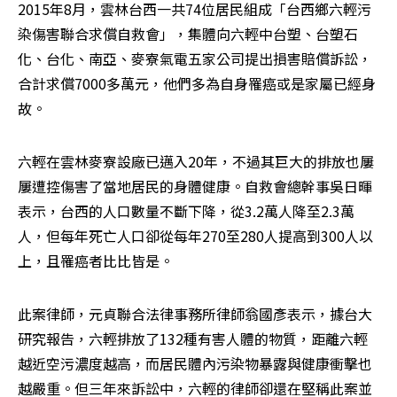
2015年8月，雲林台西一共74位居民組成「台西鄉六輕污
染傷害聯合求償自救會」，集體向六輕中台塑、台塑石
化、台化、南亞、麥寮氣電五家公司提出損害賠償訴訟，
合計求償7000多萬元，他們多為自身罹癌或是家屬已經身
故。
六輕在雲林麥寮設廠已邁入20年，不過其巨大的排放也屢
屢遭控傷害了當地居民的身體健康。自救會總幹事吳日暉
表示，台西的人口數量不斷下降，從3.2萬人降至2.3萬
人，但每年死亡人口卻從每年270至280人提高到300人以
上，且罹癌者比比皆是。
此案律師，元貞聯合法律事務所律師翁國彥表示，據台大
研究報告，六輕排放了132種有害人體的物質，距離六輕
越近空污濃度越高，而居民體內污染物暴露與健康衝擊也
越嚴重。但三年來訴訟中，六輕的律師卻還在堅稱此案並