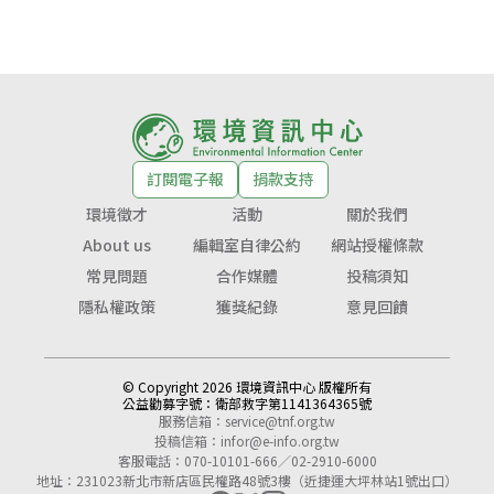
訂閱電子報
捐款支持
環境徵才
活動
關於我們
About us
編輯室自律公約
網站授權條款
常見問題
合作媒體
投稿須知
隱私權政策
獲獎紀錄
意見回饋
© Copyright 2026 環境資訊中心 版權所有
公益勸募字號：
衛部救字第1141364365號
服務信箱：
service@tnf.org.tw
投稿信箱：
infor@e-info.org.tw
客服電話：070-10101-666／02-2910-6000
地址：231023新北市新店區民權路48號3樓（近捷運大坪林站1號出口）