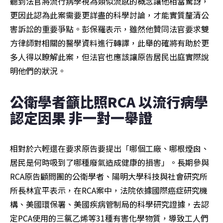
聽到法官將流行病學視為類似流感的概念讓他相當驚訝，
更因此認為此案需要更詳盡的科學討論，才能實質釐清公
害訴訟的重要爭點。彭保羅表示，雖然他贊同法官要求雙
方律師對相關的醫學資料進行轉譯，此舉的確將有助於更
多人得以瞭解此案，但法官也應該讓原告居民出庭實際說
明他們的狀況。
公衛學者籲比照RCA 以流行病學
認定因果 非一對一舉證
相對於六輕還在要求原告要提出「哪個工廠、哪根煙囪、
居民是何時吸到了哪種廢氣造成健康的損害」。長期參與
RCA原告顧問團的公衛學者、陽明大學科技與社會研究所
所長林宜平表示，在RCA案中，法院依據國際癌症研究機
構、美國環保署、美國疾病管制局的科學研究證據，去認
定PCA使用的三氯乙烯等31種有害化學物質，導致工人們