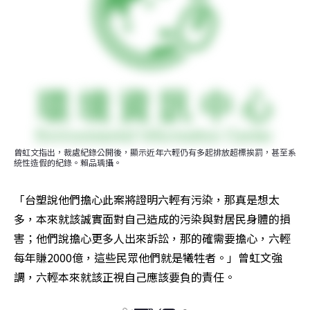
曾虹文指出，裁處紀錄公開後，顯示近年六輕仍有多起排放超標挨罰，甚至系
統性造假的紀錄。賴品瑀攝。
「台塑說他們擔心此案將證明六輕有污染，那真是想太
多，本來就該誠實面對自己造成的污染與對居民身體的損
害；他們說擔心更多人出來訴訟，那的確需要擔心，六輕
每年賺2000億，這些民眾他們就是犧牲者。」曾虹文強
調，六輕本來就該正視自己應該要負的責任。