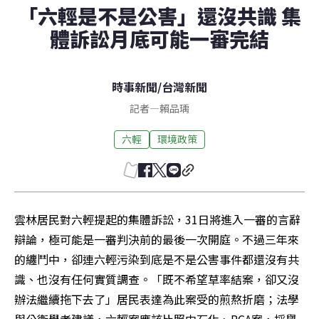
「六輕是不是公害」還沒共識 集
體訴訟月底可能一審完結
時事新聞
/
台灣新聞
記者
—
賴品瑀
六輕
環境政策
雲林居民對六輕提起的集體訴訟，31日將進入一審的言辭
辯論，極可能是一審判決前的最後一次開庭。不過三年來
的纏鬥中，卻連六輕污染到底是不是公害事件都還沒有共
識、也沒有任何實質調查。「既不希望草率結案，卻又沒
辦法繼續拖下去了」居民表達為此案受的煎熬折磨；法學
與公衛學者建議，六輕案應該比照中石化、RCA案，採舉