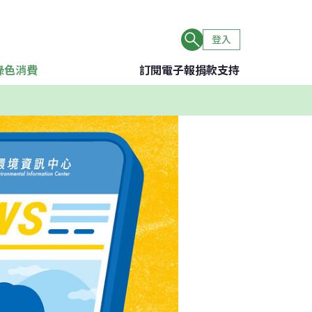
登入
綠色消費
訂閱電子報
捐款支持