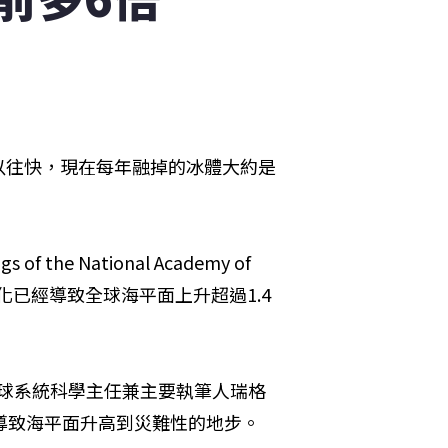
以往快，現在每年融掉的冰體大約是
e National Academy of 
層融化已經導致全球海平面上升超過1.4
rvine）地球系統科學主任兼主要執筆人瑞格
年將導致海平面升高到災難性的地步。