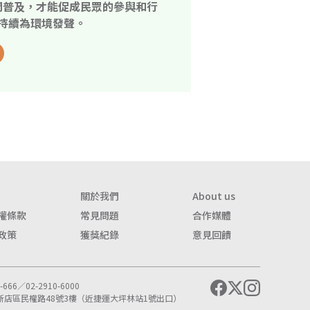
開普及，才能促成民眾的參與和行
持續為環境發聲。
關於我們
About us
權條款
常見問題
合作媒體
政策
獲獎紀錄
意見回饋
666／02-2910-6000
市新店區民權路48號3樓（近捷運大坪林站1號出口）