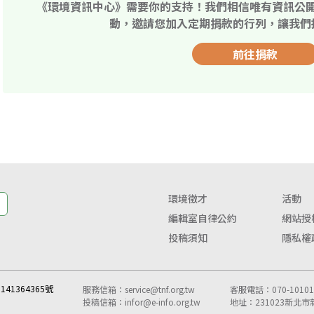
《環境資訊中心》需要你的支持！我們相信唯有資訊公
動，邀請您加入定期捐款的行列，讓我們
前往捐款
環境徵才
活動
編輯室自律公約
網站授
投稿須知
隱私權
41364365號
服務信箱：
service@tnf.org.tw
客服電話：070-10101-
投稿信箱：
infor@e-info.org.tw
地址：231023新北