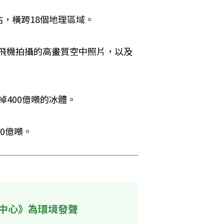
，橫跨18個地理區域。
）飛機拍攝的高畫質空中照片，以及
掉400億噸的冰體。
20億噸。
中心》為環境發聲