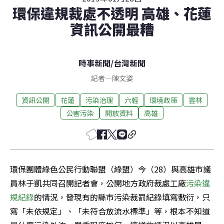
環保違規裁處不透明 高雄、花蓮
資訊公開最糟
時事新聞
/
台灣新聞
記者
—
陳文姿
資訊公開
花蓮
污染治理
六輕
環境政策
雲林
公害污染
開放資料
高雄
環保團體綠色公民行動聯盟（綠盟）今（28）與高雄市議
員林于凱共同召開記者會，公開地方政府裁處工廠
污染違
規紀錄
的情況，發現有的縣市污染裁罰紀錄填寫敷衍，只
寫「未依規定」、「未符合放流水標準」等，根本不知道