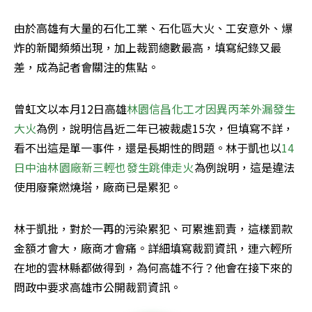
由於高雄有大量的石化工業、石化區大火、工安意外、爆
炸的新聞頻頻出現，加上裁罰總數最高，填寫紀錄又最
差，成為記者會關注的焦點。
曾虹文以本月12日高雄
林園信昌化工才因異丙苯外漏發生
大火
為例，說明信昌近二年已被裁處15次，但填寫不詳，
看不出這是單一事件，還是長期性的問題。林于凱也以
14
日中油林園廠新三輕也發生跳俥走火
為例說明，這是違法
使用廢棄燃燒塔，廠商已是累犯。
林于凱批，對於一再的污染累犯、可累進罰責，這樣罰款
金額才會大，廠商才會痛。詳細填寫裁罰資訊，連六輕所
在地的雲林縣都做得到，為何高雄不行？他會在接下來的
問政中要求高雄市公開裁罰資訊。