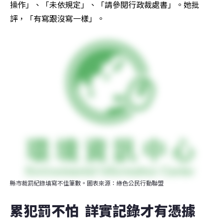
操作」、「未依規定」、「請參閱行政裁處書」。她批
評，「有寫跟沒寫一樣」。
縣市裁罰紀錄填寫不佳筆數。圖表來源：綠色公民行動聯盟
累犯罰不怕  詳實記錄才有憑據