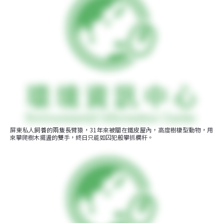
屏東私人飼養的兩隻長臂猿，31年來被關在鐵皮屋內，高度樹棲型動物，用
來攀爬樹木擺盪的雙手，終日只能如囚犯般攀抓欄杆。