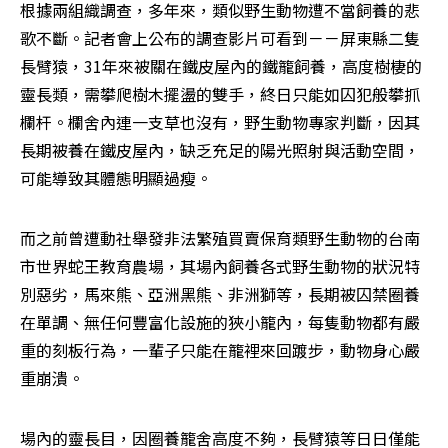
根據兩組織調查，多年來，類似野生動物遭不當飼養的悲
歌不斷。記者會上公布的調查影片可看到－－屏東縣二隻
長臂猿，31年來被關在鐵皮屋內的鐵籠飼養，高度樹棲的
靈長類，需攀爬樹木擺盪的雙手，終日只能如囚犯般攀抓
欄杆。欄舍內連一支草也沒有，野生動物專家判斷，因其
長期被養在鐵皮屋內，缺乏充足的陽光照射與活動空間，
可能導致其體態明顯過瘦。
而之前曾遭動社舉發非法繁殖買賣保育類野生動物的台南
市世界蛇王教育農場，其場內飼養各式野生動物的狀況特
別惡劣，馬來熊、亞洲黑熊、非洲獅等，長期被囚禁圈養
在單調、無任何豐富化設施的狹小籠內，每隻動物都有嚴
重的刻板行為，一輩子只能在籠裡來回踱步，動物身心嚴
重崩潰。
場內的靈長目，因圈養籠舍高度不夠，長臂猿等日日僅能