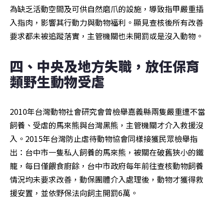
為缺乏活動空間及可供自然磨爪的設施，導致指甲嚴重插
入指肉，影響其行動力與動物福利。顯見查核後所有改善
要求都未被追蹤落實，主管機關也未開罰或是沒入動物。
四、中央及地方失職，放任保育
類野生動物受虐
2010年台灣動物社會研究會曾檢舉嘉義縣兩隻嚴重遭不當
飼養、受虐的馬來熊與台灣黑熊，主管機關才介入救援沒
入。2015年台灣防止虐待動物協會同樣接獲民眾檢舉指
出：台中市一隻私人飼養的馬來熊，被關在破舊狹小的鐵
籠，每日僅餵食廚餘，台中市政府每年前往查核動物飼養
情況均未要求改善，動保團體介入處理後，動物才獲得救
援安置，並依野保法向飼主開罰6萬。