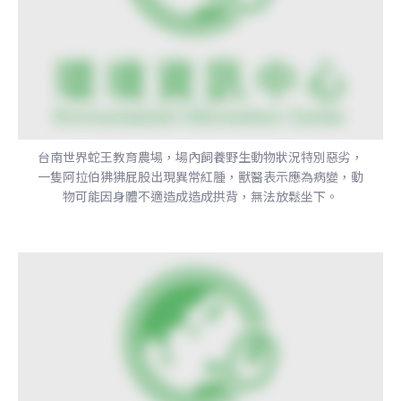
台南世界蛇王教育農場，場內飼養野生動物狀況特別惡劣，
一隻阿拉伯狒狒屁股出現異常紅腫，獸醫表示應為病變，動
物可能因身體不適造成造成拱背，無法放鬆坐下。