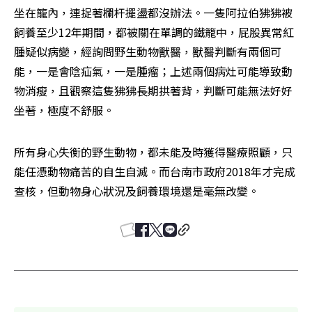
坐在籠內，連捉著欄杆擺盪都沒辦法。一隻阿拉伯狒狒被
飼養至少12年期間，都被關在單調的鐵籠中，屁股異常紅
腫疑似病變，經詢問野生動物獸醫，獸醫判斷有兩個可
能，一是會陰疝氣，一是腫瘤；上述兩個病灶可能導致動
物消瘦，且觀察這隻狒狒長期拱著背，判斷可能無法好好
坐著，極度不舒服。
所有身心失衡的野生動物，都未能及時獲得醫療照顧，只
能任憑動物痛苦的自生自滅。而台南市政府2018年才完成
查核，但動物身心狀況及飼養環境還是毫無改變。