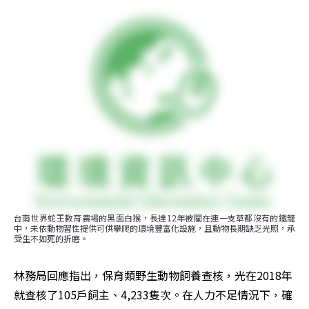
台南世界蛇王教育農場的黑面白猴，長達12年被關在連一支草都沒有的鐵籠
中，未依動物習性提供可供攀爬的環境豐富化設施，且動物長期缺乏光照，承
受生不如死的折磨。
林務局回應指出，保育類野生動物飼養查核，光在2018年
就查核了105戶飼主、4,233隻次。在人力不足情況下，確