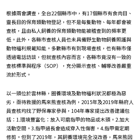
根據兩會調查，全台22個縣市中，有17個縣市有食肉目、
靈長目的保育類動物登記，但不是每隻動物、每年都會被
查核，且由私人飼養的保育類動物能被稽查到的頻率更
低。此外，各縣市查核人員也未具備野生動物飼養照護與
動物福利規範知能。多數縣市有到現場查核，也有縣市僅
透過電話訪談，但就查核內容而言，各縣市竟沒有一致的
查核標準與程序（SOP），充分顯示查核、輔導改善嚴重
流於形式。
以一頭位於雲林縣，圈養環境及動物福利狀況都極為惡
劣，亟待救援的馬來熊查核為例，2015年及2019年縣府人
員查核均找了野保專家參與，104年專家提出改善建議包
括：1.環境豐富化：放入可磨指甲的物品或木頭。2.加大
活動空間。3.指甲過長會造成穿入性傷害。4.指甲需定期
修剪。但到了2019年，其飼養環境完全沒改善，馬來熊因