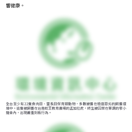
響健康。
全台至少有22隻食肉目、靈長目保育類動物，多數被養在極度惡劣的飼養環
境中。這隻被飼養在台南蛇王教育農場的孟加拉虎，終生被囚禁在單調的窄小
籠舍內，出現嚴重刻板行為。