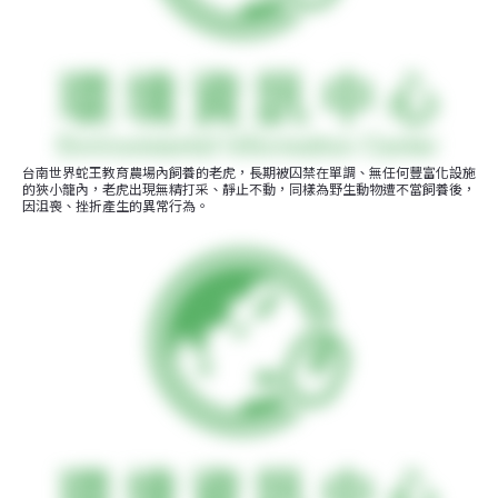
台南世界蛇王教育農場內飼養的老虎，長期被囚禁在單調、無任何豐富化設施
的狹小籠內，老虎出現無精打采、靜止不動，同樣為野生動物遭不當飼養後，
因沮喪、挫折產生的異常行為。