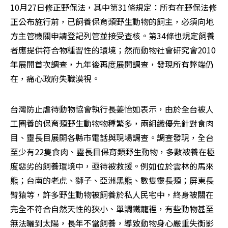
10月27日修正野保法，其中第31條規定：所有在野保法修
正公布施行前，已飼養保育類野生動物的飼主，必須向地
方主管機關申請登記列管並接受查核。第34條也規定飼養
者應提供符合物種習性的環境；然而動物社會研究會2010
年展開首次調查，九年後再度展開調查，發現所有弊端仍
在，痛心政府失職漠視。
台灣防止虐待動物協會執行長姜怡如表示，由於全台被人
工圈養的保育類野生動物物種繁多，兩組織優先針對食肉
目、靈長目展開各縣市電話與現場調查。調查發現，全台
至少有22隻食肉、靈長目保育類野生動物，多數被養在極
度惡劣的飼養環境中，亟待被救援。例如位於雲林的馬來
熊；台南的老虎、獅子、亞洲黑熊、數隻靈長類；屏東長
臂猿等，許多野生動物被飼養於私人民宅中，終身被關在
完全不符合自然天性的狹小、單調鐵籠裡，有些動物甚至
無法曬到太陽，長年不當飼養，導致動物身心嚴重失衡影