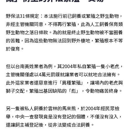
野保法31條規定：本法施行前已飼養或繁殖之野生動物，
非經主管機關同意，不得再行繁殖，此為人工飼養保育類
野生動物之落日條款。為的就是終止野生動物被不當圈養
的苦難，因為這些動物無法回到野外棲地，繁殖根本不等
於復育。
但以台南黃姓業者為例，其2004年私自繁殖一隻小老虎，
主管機關僅處以4萬元罰鍰就讓業者可以就地合法擁有。
此外這家業者還惡意進行「異種繁殖」，讓場內的老虎與
獅子交配，繁殖出基因缺陷的「彪」，令動物痛苦終身。
另一隻被私人飼養於雲林的馬來熊，於2004年經民眾檢
舉，中央一查發現竟是沒有登記的個體，不僅沒有沒入，
還讓飼主補登記後，從非法變成合法飼養。