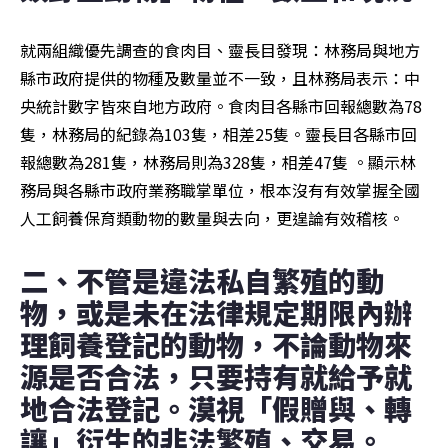
就兩組織優先調查的食肉目、靈長目發現：林務局與地方
縣市政府提供的物種及數量並不一致，且林務局表示：中
央統計數字皆來自地方政府。食肉目各縣市回報總數為78
隻，林務局的紀錄為103隻，相差25隻。靈長目各縣市回
報總數為281隻，林務局則為328隻，相差47隻 。顯示林
務局與各縣市政府業務職掌單位，根本沒有有效掌握全國
人工飼養保育類動物的數量與去向，更遑論有效稽核。
二、不管是違法私自繁殖的動
物，或是未在法律規定期限內辦
理飼養登記的動物，不論動物來
源是否合法，只要持有就給予就
地合法登記。漠視「假贈與、轉
讓」衍生的非法繁殖、交易。