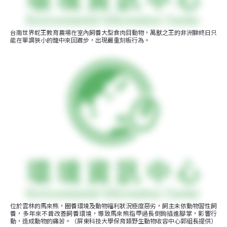
台南世界蛇王教育農場在室內飼養大型食肉目動物，萬獸之王的非洲獅終日只
能在單調狹小的籠中來回踱步，出現嚴重刻板行為。
位於雲林的馬來熊，圈養環境及動物福利狀況極度惡劣，飼主未依動物習性飼
養，多年來不曾改善飼養環境，導致馬來熊指甲過長倒鉤插進腳掌，影響行
動，造成動物的痛苦。（屏東科技大學保育類野生動物收容中心郭組長提供）