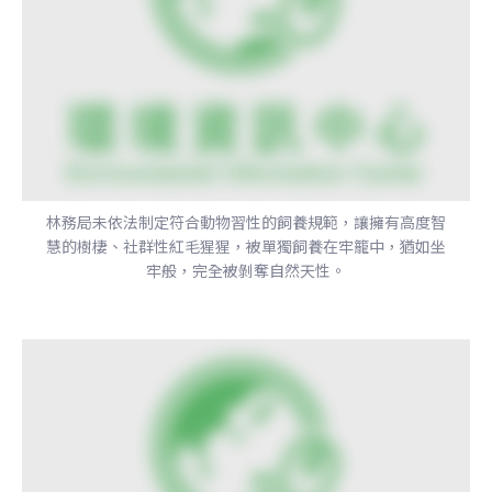
林務局未依法制定符合動物習性的飼養規範，讓擁有高度智
慧的樹棲、社群性紅毛猩猩，被單獨飼養在牢籠中，猶如坐
牢般，完全被剝奪自然天性。