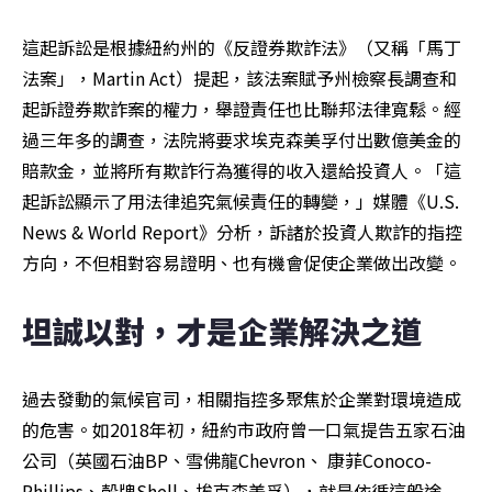
這起訴訟是根據紐約州的《反證券欺詐法》（又稱「馬丁
法案」，Martin Act）提起，該法案賦予州檢察長調查和
起訴證券欺詐案的權力，舉證責任也比聯邦法律寬鬆。經
過三年多的調查，法院將要求埃克森美孚付出數億美金的
賠款金，並將所有欺詐行為獲得的收入還給投資人。「這
起訴訟顯示了用法律追究氣候責任的轉變，」媒體《U.S. 
News & World Report》分析，訴諸於投資人欺詐的指控
方向，不但相對容易證明、也有機會促使企業做出改變。
坦誠以對，才是企業解決之道
過去發動的氣候官司，相關指控多聚焦於企業對環境造成
的危害。如2018年初，紐約市政府曾一口氣提告五家石油
公司（英國石油BP、雪佛龍Chevron、 康菲Conoco-
Phillips、殼牌Shell、埃克森美孚），就是依循這般途