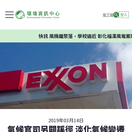
電子報
登入
快訊
風機離聚落、學校過近 彰化福漢風電案環委建
2019年03月14日
氣候官司另闢蹊徑 淡化氣候變遷