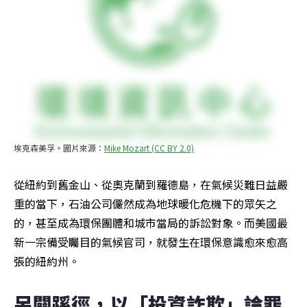
埃克森美孚。圖片來源：
Mike Mozart (CC BY 2.0)
從紐約到舊金山、從奧克蘭到羅德島，在氣候災難日益嚴
重的當下，石油公司儼然成為地球暖化危機下的眾矢之
的，甚至成為環保團體和城市當局的訴訟對象。而美國最
新一宗備受矚目的氣候官司，就發生在環保意識愈來愈高
張的紐約州。
另闢蹊徑，以「投資詐欺」論罪