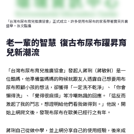
「台灣布尿布育兒推廣協會」正式成立，許多使用布尿布的家長帶著寶貝共襄
盛舉。孫文臨攝
老一輩的智慧  復古布尿布躍昇育
兒新潮流
「台灣布尿布育兒推廣協會」發起人蔣琍（蔣敏俐）是一
位酷媽，他準備當媽媽的時候就跟友人透露自己想要用布
尿布照顧小孩的想法，卻獲得「一定洗不乾淨」、「你會
懶得洗」、「覺得很麻煩」等冷嘲熱諷的回應。「這反而
激起了我的鬥志，想證明給他們看我做得到。」他說，開
始上網爬文後，發現布尿布在歐美已經行之有年。
蔣琍自己從做中學，並上網分享自己的使用經驗，後來成