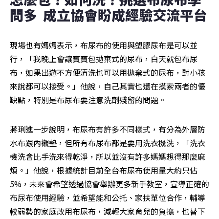
問多  成立協會盼成經驗交流平台
現場也有媽媽表示，布尿布的使用與塑膠尿布是可以並
行，「我晚上會讓寶寶包拋棄式的尿布，白天就包布尿
布，如果出遊不方便清洗也可以用拋棄式的尿布，對小孩
來說都可以接受。」他說，自己其實也還在摸索兩者的優
缺點，特別是布尿布要注意洗劑殘留的問題。
蔣琍進一步說明，布尿布有許多不同樣式，有分為外層防
水布跟內襯墊，但所有布尿布都是要用洗衣機洗，「洗衣
機洗會比手洗來得乾淨，所以並沒有許多媽媽想得那麼麻
煩。」他說，根據統計目前全台布尿布使用量大約只佔
5%，未來會希望透過協會舉辦更多新手教室，宣導正確的
布尿布使用經驗，並希望能和公托、家扶單位合作，輔導
較弱勢的家庭改用布尿布，減輕大家育兒的負擔，也替下