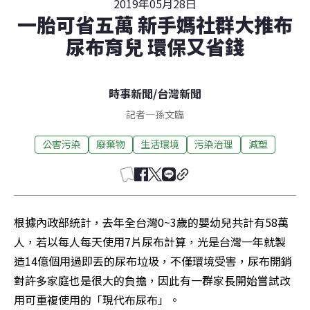
2019年05月28日
一胎可省五萬 新手媽社群大推布
尿布育兒 環保又省錢
時事新聞
/
台灣新聞
記者
—
孫文臨
公害污染
廢棄物
生活環境
污染治理
減塑
根據內政部統計，去年全台灣0~3歲的嬰幼兒共計有58萬
人，若以每人每天使用7片尿布計算，光是台灣一年就製
造14億個用過即丟的尿布垃圾，不僅環境受害，尿布開銷
對許多家庭也是很大的負擔，因此有一群家長開始嘗試改
用可重複使用的「現代布尿布」。