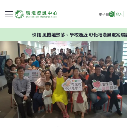
電子報
登入
快訊
風機離聚落、學校過近 彰化福漢風電案環委建議