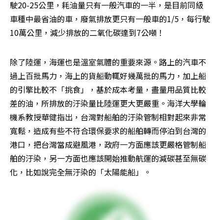
駛20-25公里，耗油量只有一般汽車的一半，是目前同級
車種中最省油的車，廢氣排放更只有一般車的1/5，每行駛
10萬公里，減少排放的二氧化碳達到7公噸！
除了陸運，海運也是溫室氣體的重要來源。路上的汽車不
過上百批馬力，海上的貨船動輒好幾萬批的馬力，加上船
的引擎比較不「挑食」，基於成本考量，盡量用品質比較
差的油，所排放的汙染量比陸運更大更嚴重。海洋大學輪
機系教授華健指出，台灣對船舶的汙染管制相對起來非常
寬鬆，造成有些不符合環保要求的船舶轉而停泊到台灣的
港口，把台灣當成避風港，政府一方面應該更嚴格管制船
舶的汙染，另一方面也應該開始推動航運的減碳甚至無碳
化，比如說完全無汙染的「太陽能船」。