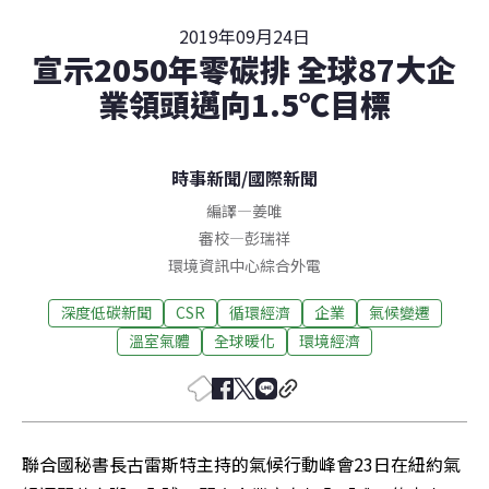
2019年09月24日
宣示2050年零碳排 全球87大企
業領頭邁向1.5℃目標
時事新聞
/
國際新聞
編譯
—
姜唯
審校
—
彭瑞祥
環境資訊中心綜合外電
深度低碳新聞
CSR
循環經濟
企業
氣候變遷
溫室氣體
全球暖化
環境經濟
聯合國秘書長古雷斯特主持的氣候行動峰會23日在紐約氣