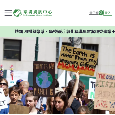
電子報
登入
快訊
風機離聚落、學校過近 彰化福漢風電案環委建議不應開發