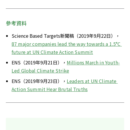
參考資料
Science Based Targets新聞稿（2019年9月22日），
87 major companies lead the way towards a 1.5°C 
future at UN Climate Action Summit
ENS（2019年9月21日），
Millions March in Youth-
Led Global Climate Strike
ENS（2019年9月23日），
Leaders at UN Climate 
Action Summit Hear Brutal Truths