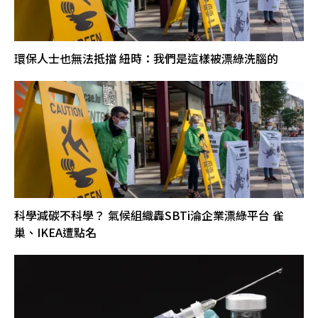
環保人士也無法抵擋 紐時：我們是這樣被漂綠洗腦的
科學減碳不科學？ 氣候組織轟SBTi淪企業漂綠平台 雀
巢、IKEA遭點名