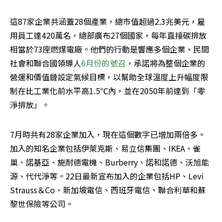
這87家企業共涵蓋28個產業，總市值超過2.3兆美元，雇
用員工達420萬名，總部廣布27個國家，每年直接碳排放
相當於73座燃煤電廠。他們的行動是響應多個企業、民間
社會和聯合國領導人
6月份的號召
，承諾將為整個企業的
營運和價值鏈設定氣候目標，以幫助全球溫度上升幅度限
制在比工業化前水平高1.5℃內，並在2050年前達到「零
淨排放」。
7月時共有28家企業加入，現在這個數字已增加兩倍多。
加入的知名企業包括伊萊克斯、易立信集團、IKEA、雀
巢、諾基亞、施耐德電機、Burberry、諾和諾德、沃旭能
源、代代淨等。22日最新宣布加入的企業包括HP、Levi 
Strauss＆Co、新加坡電信、西班牙電信、聯合利華和蘇
黎世保險等公司。