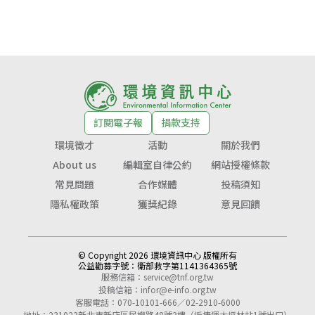
訂閱電子報
捐款支持
環境徵才
活動
關於我們
About us
編輯室自律公約
網站授權條款
常見問題
合作媒體
投稿須知
隱私權政策
獲獎紀錄
意見回饋
© Copyright 2026 環境資訊中心 版權所有
公益勸募字號：
衛部救字第1141364365號
服務信箱：
service@tnf.org.tw
投稿信箱：
infor@e-info.org.tw
客服電話：070-10101-666／02-2910-6000
地址：231023新北市新店區民權路48號3樓（近捷運大坪林站1號出口）