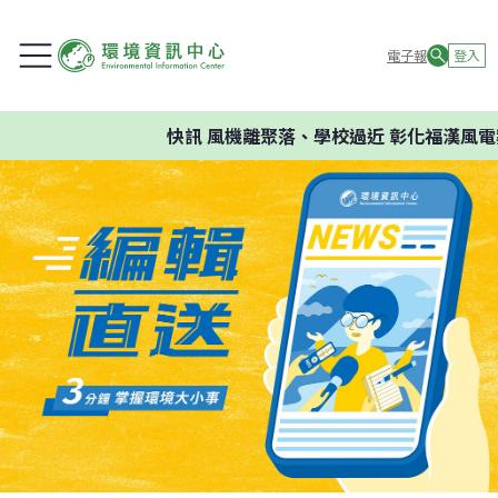
電子報
登入
快訊
風機離聚落、學校過近 彰化福漢風電