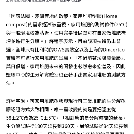
「因應法國、澳洲等地的政策，家用堆肥塑膠(Home 
compost)的需求逐漸被重視，家用堆肥的測試條件(25℃)
與一般環境較為貼近，使用完畢後民眾可在自家做堆肥掩
埋並進行生分解。」許程宇表示，目前該項技術仍未普
遍，全球只有比利時的OWS實驗室以及上海的Dincertco
實驗室可進行家用堆肥的試驗，「不過隨著垃圾減量壓力
與日俱增，家用堆肥未來的開發也必然愈來愈普及，因此
塑膠中心的生分解實驗室也正著手建置家用堆肥的測試方
法。」
許程宇說，可家用堆肥塑膠與現行可工業堆肥的生分解塑
膠認證方式大致相同，唯一需改變的就是要把溫度從
58±2℃改為25℃±5℃，「相對應的是分解時間的延長，
生分解試驗從180天延長到360天，崩解試驗從84天延長到