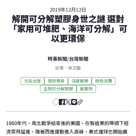
2019年12月12日
解開可分解塑膠身世之謎 選對
「家用可堆肥、海洋可分解」可
以更環保
時事新聞
/
台灣新聞
記者
—
孫文臨
污染治理
環保標章
深度報導
綠色消費
生物可分解塑膠
廢棄物
1860年代，南北戰爭結束後的美國，在製造業的帶頭下經
濟突飛猛進，隨著西進運動進入高峰，美式撞球也開始廣