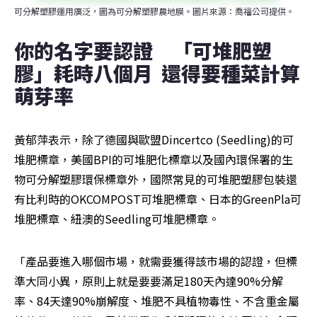
可分解塑膠運用廣泛，圖為可分解塑膠農地膜。圖片來源：喬福公司提供。
你的名字要認證　「可堆肥塑
膠」耗時八個月  還得要種菜計算
萌芽率
黃郁萍表示，除了德國與歐盟Dincertco (Seedling)的可
堆肥標章，美國BPI的可堆肥化標章以及國內環保署的生
物可分解塑膠環保標章外，國際常見的可堆肥塑膠包裝還
有比利時的OKCOMPOST可堆肥標章、日本的GreenPla可
堆肥標章、紐澳的Seedling可堆肥標章。
「產品要進入哪個市場，就需要獲得該市場的認證，但標
準大同小異，原則上就是要要滿足180天內達90%分解
率、84天達90%崩解度、堆肥不具植物毒性、不含重金屬