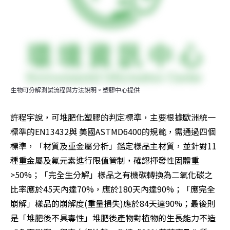
生物可分解測試流程與方法說明。塑膠中心提供
許程宇說，可堆肥化塑膠的判定標準，主要根據歐洲統一
標準的EN13432與 美國ASTMD6400的規範，需通過四個
標準，「材質及重金屬分析」鑑定樣品主材質，並針對11
種重金屬及氟元素進行限值管制，確認揮發性固體重
>50%；「完全生分解」樣品之有機碳轉換為二氧化碳之
比率應於45天內達70%，應於180天內達90%；「應完全
崩解」樣品的崩解度(重量損失)應於84天達90%；最後則
是「堆肥後不具毒性」堆肥後產物對植物的生長能力不造