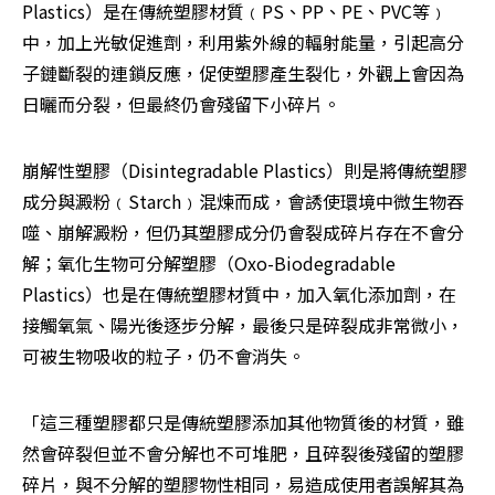
Plastics）是在傳統塑膠材質﹙PS、PP、PE、PVC等﹚
中，加上光敏促進劑，利用紫外線的輻射能量，引起高分
子鏈斷裂的連鎖反應，促使塑膠產生裂化，外觀上會因為
日曬而分裂，但最終仍會殘留下小碎片。
崩解性塑膠（Disintegradable Plastics）則是將傳統塑膠
成分與澱粉﹙Starch﹚混煉而成，會誘使環境中微生物吞
噬、崩解澱粉，但仍其塑膠成分仍會裂成碎片存在不會分
解；氧化生物可分解塑膠（Oxo-Biodegradable 
Plastics）也是在傳統塑膠材質中，加入氧化添加劑，在
接觸氧氣、陽光後逐步分解，最後只是碎裂成非常微小，
可被生物吸收的粒子，仍不會消失。
「這三種塑膠都只是傳統塑膠添加其他物質後的材質，雖
然會碎裂但並不會分解也不可堆肥，且碎裂後殘留的塑膠
碎片，與不分解的塑膠物性相同，易造成使用者誤解其為