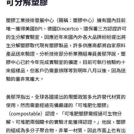
可分解塑膠
塑膠工業技術發展中心（簡稱：塑膠中心）擁有國內目前
唯一獲得美國BPI、德國Dincertco、環保署三方認證許可
的生分解實驗室，因應近年來國內外各大品牌紛紛提出將
生分解塑膠取代現有塑膠製品，許多供應商都將自家原料
產品送來驗證，分析技術部分析業務組專員黃郁萍說，塑
膠中心已於今年完成實驗室的擴建，目前可執行檢驗約十
來組樣品，但客戶仍需要排隊等到明年八月以後，因為送
驗的量非常龐大。
黃郁萍指出，全球各國提出的限塑政策多允許替代材質的
使用，然而需要經過完備嚴謹的「可堆肥化塑膠」
（compostable）認證，「可堆肥塑膠需經過可生物分
解、可堆肥兩個關卡的實驗才能獲得認證。」他說，塑膠
的組成為多分子聚合物，非單一材質，因此市面上也有出