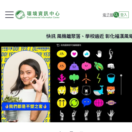
電子報
登入
快訊
風機離聚落、學校過近 彰化福漢風電