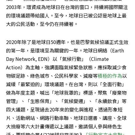
2003年，環資成為地球日在台灣的窗口，持續將國際關注
的環境議題帶給國人。至今，地球日已被公認是地球上最
大的公民活動，至今仍在持續著。
2020年除了是地球日50週年，也是巴黎氣候協議正式生效
的第一年，是環境至為關鍵的一年。地球日網絡（Earth 
Day Network, EDN）以「氣候行動」（Climate 
Action）為主軸，強調面臨氣候緊急狀態，應採取減少食
物碳足跡、綠色城市、公民科學家、減廢等
積極的作為
以
減緩「最緊迫的」環境議題。在台灣，則以「全面行動」
做為年度主題，喊出「地球我罩的」標語，聚焦「廢棄物
管理」、「生態保育」、「氣候變遷」、「永續飲食」等
四大議題，呈現過去20年來的變化與進程，透過形象短
片、活動網站、網路行動串聯、地球日選書、講座、全球
大撿廢等六大計畫傳遞以上議題，邀請個人參與綠色生
活，更呼籲企業4/22地球日當天加入
「行動宣言大串聯」