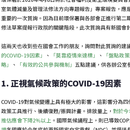
室氣體減量及管理法修法方向專題報告」專案報告，應
重要的一次質詢。因為目前環保署與各部會正進行第二
修法草案提報行政院的關鍵階段，此次質詢具有新國會
這兩天也收到些在國會工作的朋友，詢問對此質詢的建
的COVID-19因素」
、
「莫靠疫情來達標」
、
「盤點政策
略」
、
「有效的公共參與機制」
五點建議，供各辦公室
1. 正視氣候政策的COVID-19因素
COVID-19對氣候變遷上具有極大的影響，這影響分
政策工具推行、後續復甦/振興計畫。排放量上，
對於今
推估應會下降2%以上
。國際氣候議程上，則已導致COP2
調
各國應於今年底前更新國家自定貢獻（NDC）並提送長