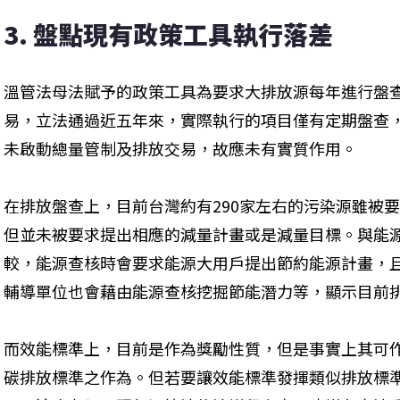
3. 盤點現有政策工具執行落差
溫管法母法賦予的政策工具為要求大排放源每年進行盤
易，立法通過近五年來，實際執行的項目僅有定期盤查
未啟動總量管制及排放交易，故應未有實質作用。
在排放盤查上，目前台灣約有290家左右的污染源雖被
但並未被要求提出相應的減量計畫或是減量目標。與能
較，能源查核時會要求能源大用戶提出節約能源計畫，且自
輔導單位也會藉由能源查核挖掘節能潛力等，顯示目前
而效能標準上，目前是作為獎勵性質，但是事實上其可
碳排放標準之作為。但若要讓效能標準發揮類似排放標