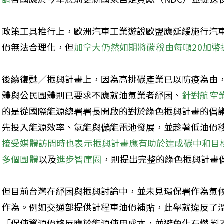
政策工具推行上，歐洲汽車工業遊說歐盟應延緩施行汽
價無法合理化，但
加拿大仍然如期將碳稅由每噸20加幣
後續復甦／振興計畫上，因為高排碳產業已以防疫為由
體與公民團體則已要求不應就油氣業者紓困、
針對航空
的是從國際能源總署署長開啟的對於綠色振興計畫的倡
先投入能源效率、氫能與儲能電池發展，並趁著低油價
接受媒體訪問時也表示振興計畫應有助於達成碳中和目
多個團體
以及
進步智庫圈
，則提出完整的綠色振興計畫
但目前台灣在紓困與振興討論中，並未見環保署作為氣
作為。例如交通部提供計程車油價補貼，此舉就違反了
「促使資源價格反應於能源使用成本，並避免化石燃 料