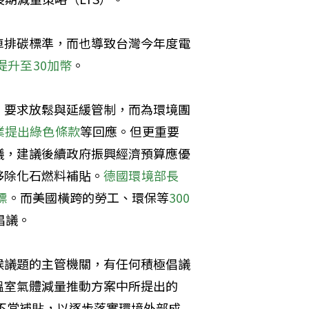
車排碳標準，而也導致台灣今年度電
提升至30加幣
。
，要求放鬆與延緩管制，而為環境團
業提出綠色條款
等回應。但更重要
議，建議後續政府振興經濟預算應優
移除化石燃料補貼。
德國環境部長
標
。而美國橫跨的勞工、環保等
300
倡議。
候議題的主管機關，有任何積極倡議
溫室氣體減量推動方案中所提出的
不當補貼，以逐步落實環境外部成