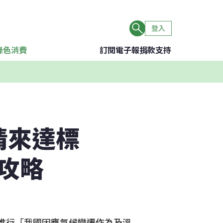
登入
綠色消費
訂閱電子報
捐款支持
情來達標
攻略
會進行「我國因應氣候變遷作為及溫