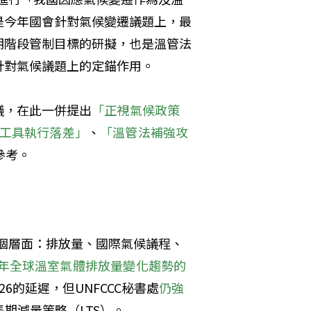
是今年國會針對氣候變遷議題上，最
期階段管制目標的研擬，也是溫管法
針對氣候議題上的定錨作用。
議，在此一併提出
「正視氣候政策
工具執行落差」
、
「溫管法補強攻
參考。
為四個層面：排放量、國際氣候議程、
年全球溫室氣體排放量變化趨勢的
6的延遲，但UNFCCC秘書處
仍強
期減量策略（LTS）。