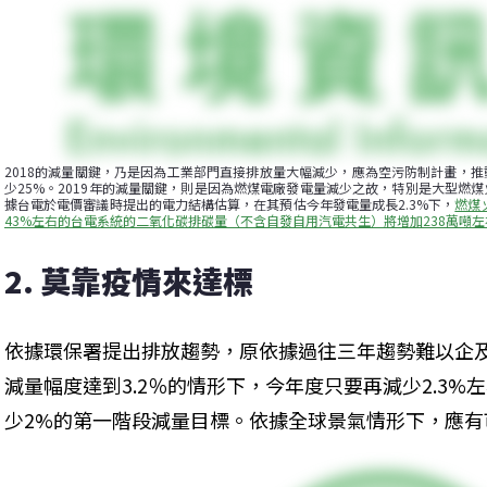
2018的減量關鍵，乃是因為工業部門直接排放量大幅減少，應為空污防制計畫，
少25%。2019年的減量關鍵，則是因為燃煤電廠發電量減少之故，特別是大型燃
據台電於電價審議時提出的電力結構估算，在其預估今年發電量成長2.3%下，
燃煤
43%左右的台電系統的二氧化碳排碳量（不含自發自用汽電共生）將增加238萬噸左
2. 莫靠疫情來達標
依據環保署提出排放趨勢，原依據過往三年趨勢難以企及
減量幅度達到3.2％的情形下，今年度只要再減少2.3%左右
少2%的第一階段減量目標。依據全球景氣情形下，應有