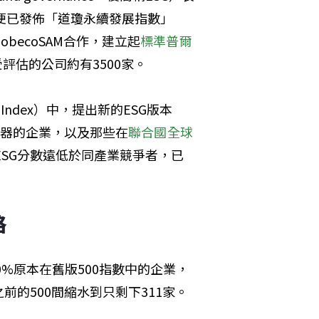
）便已發佈「道瓊永續發展指數」
展開與RobecoSAM合作，建立起
標準普爾
全球受評估的公司約有3500家。
Index）中，提出新的ESG版本
議性武器的企業，以及那些在
聯合國全球
，或ESG分數遠低於同產業競爭者，已
格
達10%原本在舊版500指數中的企業，
的500間縮水到只剩下311家。