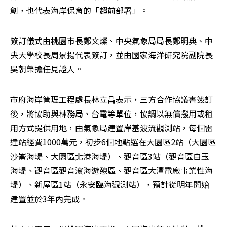
創，也代表海岸保育的「超前部署」。
簽訂儀式由桃園市長鄭文燦、中央氣象局局長鄭明典、中
央大學校長周景揚代表簽訂，並由國家海洋研究院副院長
吳朝榮擔任見證人。
市府海岸管理工程處長林立昌表示，三方合作協議書簽訂
後，將協助與林務局、台電等單位，協調以無償撥用或租
用方式提供用地，由氣象局建置岸基波流觀測站，每個雷
達站經費1000萬元，初步6個地點選在大園區2站（大園區
沙崙海堤、大園區北港海堤）、觀音區3站（觀音區白玉
海堤、觀音區觀音濱海遊憩區、觀音區大潭電廠事業性海
堤）、新屋區1站（永安臨海觀測站），預計從明年開始
建置並於3年內完成。