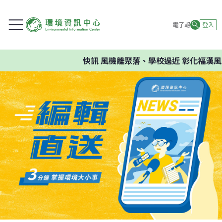
電子報
登入
快訊
風機離聚落、學校過近 彰化福漢風