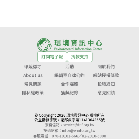
訂閱電子報
捐款支持
環境徵才
活動
關於我們
About us
編輯室自律公約
網站授權條款
常見問題
合作媒體
投稿須知
隱私權政策
獲獎紀錄
意見回饋
© Copyright 2026 環境資訊中心 版權所有
公益勸募字號：
衛部救字第1141364365號
服務信箱：
service@tnf.org.tw
投稿信箱：
infor@e-info.org.tw
客服電話：070-10101-666／02-2910-6000