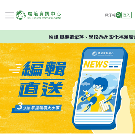
電子報
登入
快訊
風機離聚落、學校過近 彰化福漢風