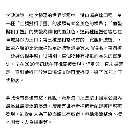
李政璋說，這次發現的世界新種中，港口溪高達四種，第
一種「金額擬相手蟹」的額頭有條金黃色的橫帶；「血螯
擬相手蟹」的雙螯為顯眼的血紅色，這兩種陸蟹也棲息在
車城鄉保力溪口；第三種是相當稀有的「寬腹針肢蟹」，
因第六腹節比近緣種短足針肢蟹還要寬大而得名。第四種
「延遲仿相手蟹」很特別，這個物種有複雜而長久的鑑定
史，早在2000年初就在菲律賓被發現，但身分一直未被確
定，直到他近年於港口溪調查時再度遇見，遲了20年才正
式發表。
李政璋有喜也有愁，他說，滿州港口溪是墾丁國家公園內
最長且最廣泛的溪流，屢屢有世界新種或新紀錄種陸蟹被
發現，卻受到人為干擾面臨生存威脅，包括溪流整治、棲
地開發、人為捕捉等。