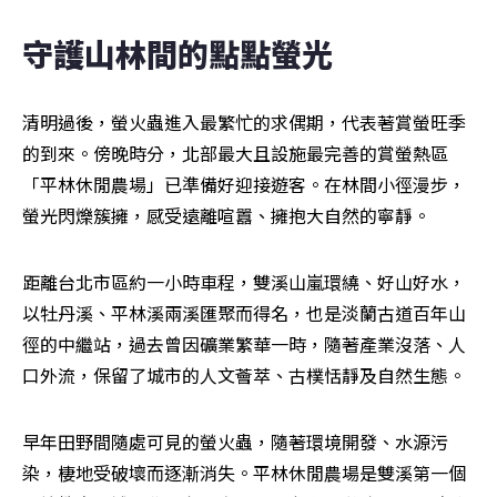
守護山林間的點點螢光
清明過後，螢火蟲進入最繁忙的求偶期，代表著賞螢旺季
的到來。傍晚時分，北部最大且設施最完善的賞螢熱區
「平林休閒農場」已準備好迎接遊客。在林間小徑漫步，
螢光閃爍簇擁，感受遠離喧囂、擁抱大自然的寧靜。
距離台北市區約一小時車程，雙溪山嵐環繞、好山好水，
以牡丹溪、平林溪兩溪匯聚而得名，也是淡蘭古道百年山
徑的中繼站，過去曾因礦業繁華一時，隨著產業沒落、人
口外流，保留了城市的人文薈萃、古樸恬靜及自然生態。
早年田野間隨處可見的螢火蟲，隨著環境開發、水源污
染，棲地受破壞而逐漸消失。平林休閒農場是雙溪第一個