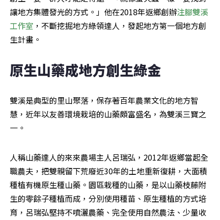
讓地方集體發光的方式。」他在2018年返鄉創辦
注腳雙溪
工作室
，不斷挖掘地方綠領達人，發起地方第一個地方創
生計畫。
原生山藥成地方創生綠金 
雙溪是典型的里山聚落，保存著百年農業文化的地方智
慧，近年以友善環境栽培的山藥頗富盛名，為雙溪三寶之
一。
人稱山藥達人的來來農場主人呂瑞弘，2012年返鄉當起全
職農夫，把雙親留下荒廢近30年的土地重新復耕，大面積
種植有機原生種山藥。園區栽種的山藥，是以山藥枝藤附
生的零餘子種植而成，分別使用種苗、原生種植的方式培
育，呂瑞弘堅持不噴灑農藥、完全使用自然農法、少量收