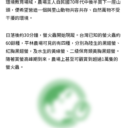
環境教育場域，農場主人自民國70年代中後半買下一座山
頭，便希望營造一個與里山動物共容共存、自然萬物不受
干擾的環境。
日落後約30分鐘，螢火蟲開始現蹤。台灣已知的螢火蟲約
60餘種，平林農場可見的有四種，分別為陸生的黑翅螢、
紅胸黑翅螢，及水生的黃緣螢、二級保育類黃胸黑翅螢。
隨著賞螢高峰期到來，農場上甚至可觀賞到超過1萬隻的
螢火蟲。