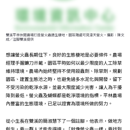
雙溪平林休閒農場打造螢火蟲適生棲地，園區隨處可見漫天螢火。攝影：陳文
成／注腳雙溪提供
想讓螢火蟲長期住下，良好的生態棲地是必要條件。農場
經理手握鐮刀示範，園區平時如何以最少限度的人工除草
維持環境。農場內始終堅持不使用殺蟲劑、除草劑，規劃
園區、建置生態池之時，也避免過多水泥化與開發，留下
不受污染的乾淨水源，並最大限度減少光害，讓人為干擾
降到最低。螢火蟲及蝴蝶都是乾淨環境的指標，平林農場
內豐富的生態環境，已足以證實為環境所做的努力。
從小生長在雙溪的簡淑慧下了一個註腳，他表示，做地方
創生，要一群人才能走得遠，「就像螢火蟲一樣，要找到