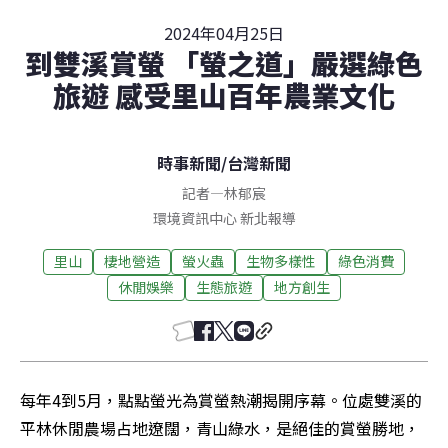
2024年04月25日
到雙溪賞螢 「螢之道」嚴選綠色
旅遊 感受里山百年農業文化
時事新聞
/
台灣新聞
記者
—
林郁宸
環境資訊中心
新北
報導
里山
棲地營造
螢火蟲
生物多樣性
綠色消費
休閒娛樂
生態旅遊
地方創生
每年4到5月，點點螢光為賞螢熱潮揭開序幕。位處雙溪的
平林休閒農場占地遼闊，青山綠水，是絕佳的賞螢勝地，