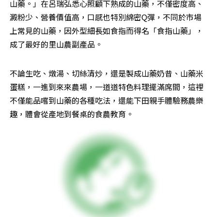
山藥。」在呂瑞弘悉心照顧下熟成的山藥，不僅密度高、
澱粉少、營養價值高，口感也特別綿密Q彈，不同於市場
上常見的山藥，因外型細長如食指而得名「食指山藥」，
成了最好的里山農副產品。
不論生吃、燉湯、切絲清炒，還是製成山藥奶昔、山藥米
蛋糕，一進到來來農場，一道道特色料理擺滿席間，這裡
不僅能品嚐到山藥的各種吃法，還能下田親手體驗務農樂
趣，體會從產地到餐桌的食農教育。