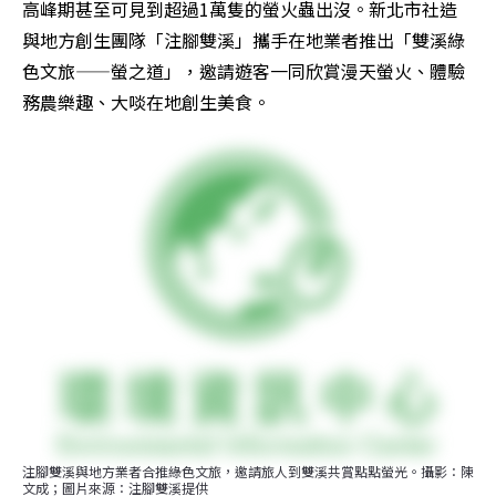
高峰期甚至可見到超過1萬隻的螢火蟲出沒。新北市社造
與地方創生團隊「注腳雙溪」攜手在地業者推出「雙溪綠
色文旅——螢之道」，邀請遊客一同欣賞漫天螢火、體驗
務農樂趣、大啖在地創生美食。
注腳雙溪與地方業者合推綠色文旅，邀請旅人到雙溪共賞點點螢光。攝影：陳
文成；圖片來源：注腳雙溪提供