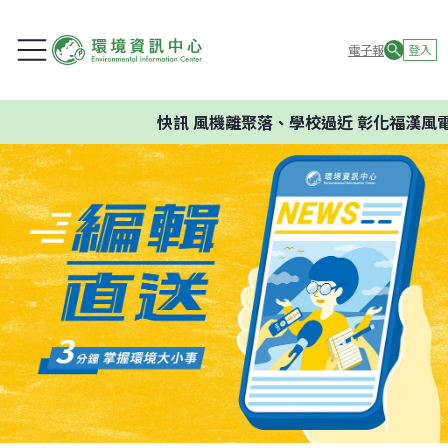
電子報
登入
快訊
風機離聚落、學校過近 彰化福漢風電