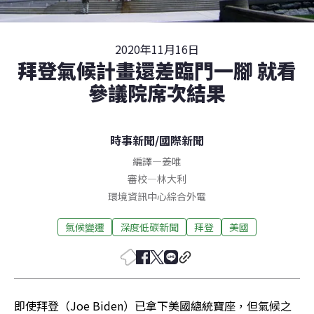
2020年11月16日
拜登氣候計畫還差臨門一腳 就看
參議院席次結果
時事新聞
/
國際新聞
編譯
—
姜唯
審校
—
林大利
環境資訊中心綜合外電
氣候變遷
深度低碳新聞
拜登
美國
即使拜登（Joe Biden）已拿下美國總統寶座，但氣候之