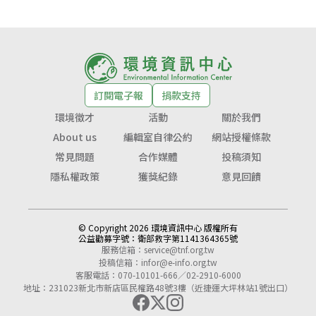
訂閱電子報
捐款支持
環境徵才
活動
關於我們
About us
編輯室自律公約
網站授權條款
常見問題
合作媒體
投稿須知
隱私權政策
獲獎紀錄
意見回饋
© Copyright 2026 環境資訊中心 版權所有
公益勸募字號：
衛部救字第1141364365號
服務信箱：
service@tnf.org.tw
投稿信箱：
infor@e-info.org.tw
客服電話：070-10101-666／02-2910-6000
地址：231023新北市新店區民權路48號3樓（近捷運大坪林站1號出口）