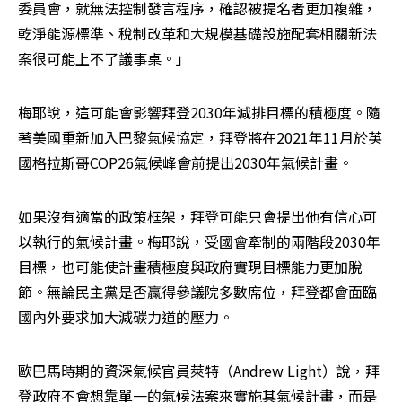
委員會，就無法控制發言程序，確認被提名者更加複雜，
乾淨能源標準、稅制改革和大規模基礎設施配套相關新法
案很可能上不了議事桌。」
梅耶說，這可能會影響拜登2030年減排目標的積極度。隨
著美國重新加入巴黎氣候協定，拜登將在2021年11月於英
國格拉斯哥COP26氣候峰會前提出2030年氣候計畫。
如果沒有適當的政策框架，拜登可能只會提出他有信心可
以執行的氣候計畫。梅耶說，受國會牽制的兩階段2030年
目標，也可能使計畫積極度與政府實現目標能力更加脫
節。無論民主黨是否贏得參議院多數席位，拜登都會面臨
國內外要求加大減碳力道的壓力。
歐巴馬時期的資深氣候官員萊特（Andrew Light）說，拜
登政府不會想靠單一的氣候法案來實施其氣候計畫，而是