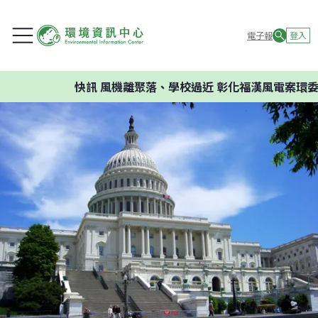
電子報
登入
快訊
風機離聚落、學校過近 彰化福漢風電案環委建議