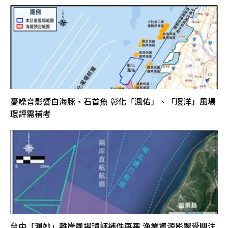
憂噪音影響白海豚、石首魚 彰化「渢佑」、「環洋」風場
環評需補考
台中「渢妙」離岸風場環評補件再審 漁業資源影響受關注