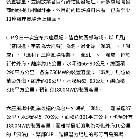
裝置容量，並開放業者自行評估開發場址，許多風電開發
商紛紛提出相關計畫，依目前的環評資料來看，已有至少
11座離岸風場浮上檯面。
CIP今日一次宣布六座風場，皆位於西部海域，以「渢」
（音同逢，字義為大風聲）為名，最北端「渢汎」、「渢
成」、「渢利」三座風場相鄰，「渢汎」、「渢成」位於
新竹外海，離岸約15公里，水深約66~90公尺，總面積
290平方公里，各有750MW的裝置容量；「渢利」則位於
苗栗外海，離岸約18公里，水深約63~83公尺，總面積
318平方公里，預計有1800MW的裝置容量。
六座風場中離岸最遠的為台中外海的「渢妙」，離岸達37
公里，水深約45~70公尺，面積約301平方公里，也預計有
1800MW的裝置容量；而離岸最近的則為彰化外海10公里
的「渢佑」，緊鄰CIP二階段潛力場址的彰芳西島風場，