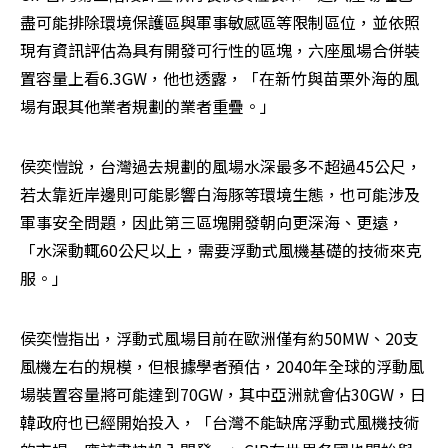
盡可能排除環境保護區與軍事敏感區等限制區位，並依照
現有資訊評估為具有開發可行性的區塊，六座風場合併裝
置容量上看6.3GW，他也透露，「在新竹與苗栗外海的風
場有跟其他業者規劃的業者重疊。」
侯奕愷說，台灣過去規劃的風場水深最多不超過45公尺，
若太靠近岸邊則可能影響白海豚等環境生態，也可能涉及
軍事安全問題，因此第三區塊開發朝向更深海、更遠，
「水深動輒60公尺以上，需要浮動式風機基礎的技術來克
服。」
侯奕愷指出，浮動式風場目前在歐洲僅有約50MW、20支
風機左右的規模，但根據學者預估，2040年全球的浮動風
場裝置容量將可能達到70GW，其中亞洲就會佔30GW，日
韓政府也已經開始投入，「台灣不能缺席浮動式風機技術