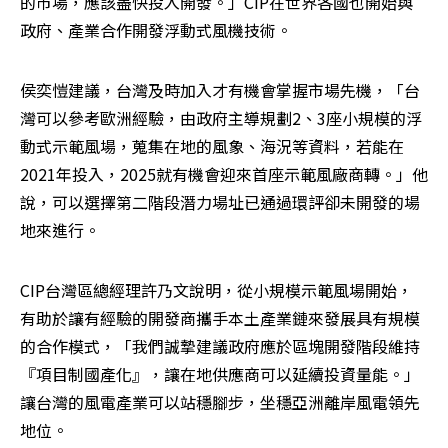
的市場，應該盡快投入開發。」CIP在世界各國也開始與
政府、產業合作開發浮動式風機技術。
侯奕愷建議，台灣及時加入才有機會掌握市場先機，「台
灣可以參考歐洲經驗，由政府主導規劃2、3座小規模的浮
動式示範風場，蒐集在地的風象、海況等資料，若能在
2021年投入，2025就有機會迎來首座示範風廠商轉。」他
說，可以選擇第二階段潛力場址已通過環評卻未開發的場
地來進行。
CIP台灣區總經理許乃文說明，從小規模示範風場開始，
有助於讓有經驗的開發商攜手本土產業鏈來發展具有規模
的合作模式，「我們誠摯建議政府應於區塊開發階段維持
『項目制國產化』，讓在地供應商可以延續投資量能。」
讓台灣的風電產業可以站穩腳步，坐穩亞洲離岸風電領先
地位。