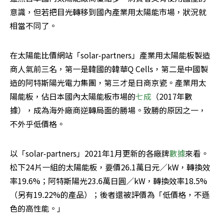
意識，但若把目光轉移到國內產業用太陽能市場，狀況就
相當不同了。
在太陽能比價網站「solar-partners」產業用太陽能板製造
商人氣前三名，第一是韓國的韓華Q Cells，第二是中國製
造的阿特斯陽光電力集團，第三才是日商京瓷。產業用太
陽能板，佔日本國內太陽能板市場的
七成
（2017年數
據），成為海外廠商逆轉局面的勝場。致勝的原因之一，
不外乎低價格。
以「solar-partners」2021年1月更新的各廠牌
數據
來看。
松下24片一組的太陽能板，要價26.1萬日元／kW，轉換效
率19.6%；阿特斯陽光23.6萬日圓／kW，轉換效率18.5%
（另有19.22%的產品）；後者還被評價為「低價格，不遜
色的高性能。」