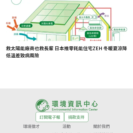
救太陽能廠商也救長輩 日本推零耗能住宅ZEH 冬暖夏涼降
低溫差致病風險
訂閱電子報
捐款支持
環境徵才
活動
關於我們