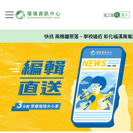
電子報
登入
快訊
風機離聚落、學校過近 彰化福漢風電