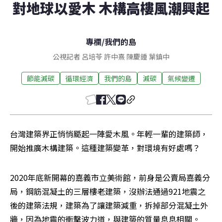
對地球以愛木 木構高樓風潮興起
專欄
/
我們的島
公視記者 呂培苓 許中熹 陳慶鍾 葉鎮中
節能減碳
循環經濟
我們的島
減碳
氣候變遷
台灣建築界正悄悄颳起一陣愛木風。年輕一輩的建築師，
開始推廣木構建築。這種建築變革，對環境有好處嗎？
2020年底新開幕的嘉義市立美術館，前身是公賣局嘉義分
局，鋼筋混凝土的三層樓老建築，沒辦法通過921地震之
後的建築法規，建築為了讓建築減重，拆掉部分混凝土外
牆，因為地震的衝擊波力道，與建築的質量息息相關。