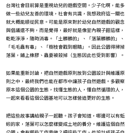
台灣社會目前算是重視幼兒的遊戲空間。少子化啊，能多
做一些幼兒友善的環境，社會有共識，我想政府這一關也
就大概能順從民意。可能是原來對於幼兒自然遊戲的觀念
與倡議還不夠，而是覺得，最好就是像室內親子館這樣，
乾乾淨淨，隨時消毒。「土髒髒的」、「落葉髒髒的」、
「毛毛蟲有毒」、「樹枝會戳到眼睛」。因此公園得掃掉
落葉，鋪上橡膠、蟲要被殺掉（生態因此也受到影響）。
如果能重新討論，把自然遊戲原則放到公園設計與維護原
則之中，最終我們也能在都市中讓孩子自然遊戲。多觀察
原本這個公園的生態，找懂生態的人，懂自然循環的人，
一起來看看這個公園基地可以怎樣營造更好的生態。
把這些故事講給親子一起聽。孩子會知道，哪邊可以有蚯
蚓的家，落葉可以怎麼樣變成土地的養分。維護這個自然
公園，會有哪些工作要做？把這些工作，也設計成孩子自