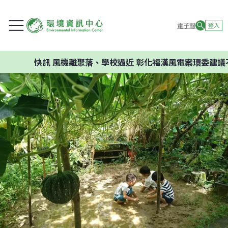
電子報
登入
快訊
風機離聚落、學校過近 彰化福漢風電案環委建議不應開發