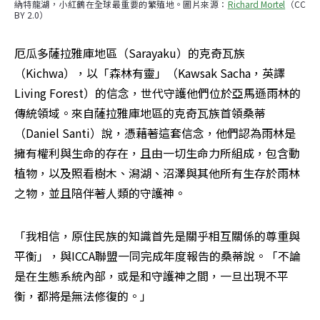
納特龍湖，小紅鶴在全球最重要的繁殖地。圖片來源：
Richard Mortel
（CC 
BY 2.0）
厄瓜多薩拉雅庫地區（Sarayaku）的克奇瓦族
（Kichwa），以「森林有靈」（Kawsak Sacha，英譯
Living Forest）的信念，世代守護他們位於亞馬遜雨林的
傳統領域。來自薩拉雅庫地區的克奇瓦族首領桑蒂
（Daniel Santi）說，憑藉著這套信念，他們認為雨林是
擁有權利與生命的存在，且由一切生命力所組成，包含動
植物，以及照看樹木、潟湖、沼澤與其他所有生存於雨林
之物，並且陪伴著人類的守護神。
「我相信，原住民族的知識首先是關乎相互關係的尊重與
平衡」，與ICCA聯盟一同完成年度報告的桑蒂說。「不論
是在生態系統內部，或是和守護神之間，一旦出現不平
衡，都將是無法修復的。」