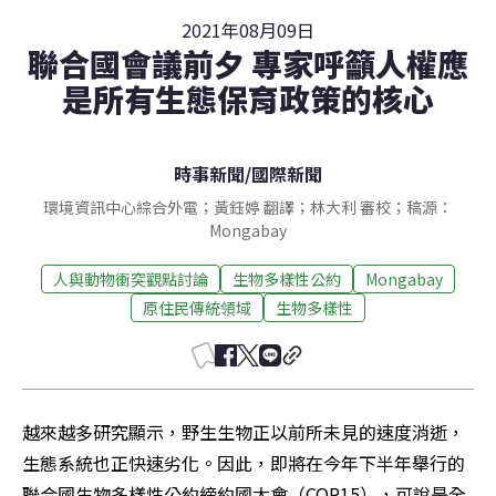
2021年08月09日
聯合國會議前夕 專家呼籲人權應
是所有生態保育政策的核心
時事新聞
/
國際新聞
環境資訊中心綜合外電；黃鈺婷 翻譯；林大利 審校；稿源：
Mongabay
人與動物衝突觀點討論
生物多樣性公約
Mongabay
原住民傳統領域
生物多樣性
越來越多研究顯示，野生生物正以前所未見的速度消逝，
生態系統也正快速劣化。因此，即將在今年下半年舉行的
聯合國生物多樣性公約締約國大會（COP15），可說是全