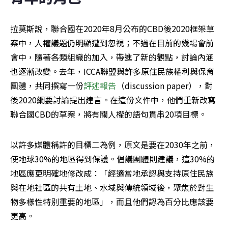
拉莫斯說，聯合國在2020年8月公布的CBD後2020框架草
案中，人權議題仍明顯遭到忽視；不過在目前的幾場會前
會中，隨著各類組織的加入，帶進了新的觀點，討論內涵
也逐漸改變。去年，ICCA聯盟與許多原住民族權利與保育
團體，共同撰寫一份
評述報告
（discussion paper），對
後2020綱要討論提出建言。在這份文件中，他們重新改寫
聯合國CBD的草案，將有關人權的語句貫串20項目標。
以許多媒體稱許的目標二為例，原文是要在2030年之前，
使地球30%的地區得到保護。倡議團體則建議，這30%的
地區應更明確地修改成：「經適當地承認與支持原住民族
與在地社區的共有土地、水域與傳統領域後，聚焦於對生
物多樣性特別重要的地區」，而且他們認為百分比應該要
更高。