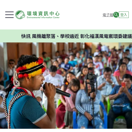
電子報
登入
訊
風機離聚落、學校過近 彰化福漢風電案環委建議不應開發