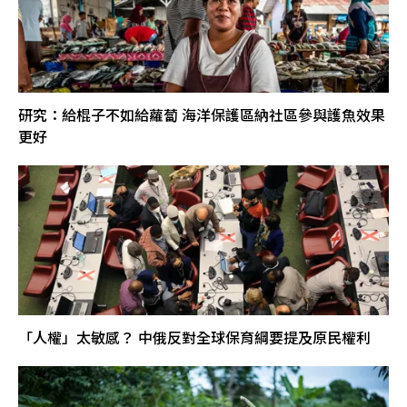
研究：給棍子不如給蘿蔔 海洋保護區納社區參與護魚效果
更好
「人權」太敏感？ 中俄反對全球保育綱要提及原民權利