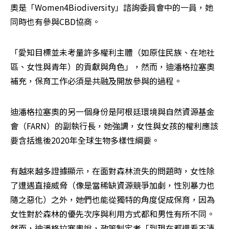
奧是「Women4Biodiversity」諮詢委員會中的一員，她
同時也有參與CBD協商。
「愛知目標並未考量許多權利主體（如原住民族、在地社
區、女性與青年）的貢獻與角色」，然而，迪潘格拉塞奧
補充，保育工作必須是共融及開放參與的過程。
迪潘格拉塞奧的另一個身份是阿根廷環境與自然資源基金
會（FARN）的副執行長，她強調，女性與女孩的權利應該
要含括進後2020年全球生物多樣性綱要。
有越來越多證據顯示，在面對森林流失的問題時，女性除
了遭遇直接威脅（像是當稀缺資源競爭加劇，性別暴力也
隨之惡化）之外，她們也能從獨特的角度促成保育，因為
女性對於森林的優先次序與利用方式都和男性有所不同。
然而，迪潘格拉塞奧說，政策制定者「到現在都還看不清