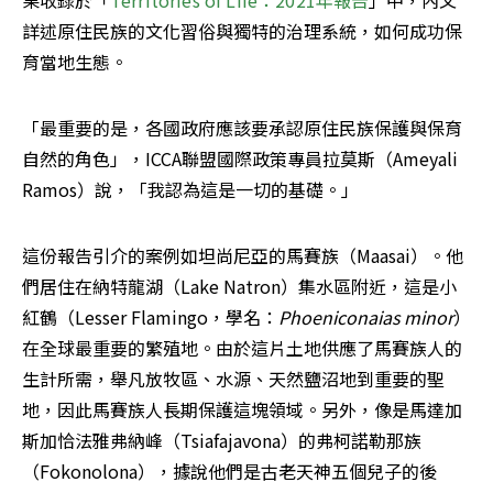
果收錄於「
Territories of Life：2021年報告
」中，內文
詳述原住民族的文化習俗與獨特的治理系統，如何成功保
育當地生態。
「最重要的是，各國政府應該要承認原住民族保護與保育
自然的角色」，ICCA聯盟國際政策專員拉莫斯（Ameyali 
Ramos）說，「我認為這是一切的基礎。」
這份報告引介的案例如坦尚尼亞的馬賽族（Maasai）。他
們居住在納特龍湖（Lake Natron）集水區附近，這是小
紅鶴（Lesser Flamingo，學名：
Phoeniconaias minor
）
在全球最重要的繁殖地。由於這片土地供應了馬賽族人的
生計所需，舉凡放牧區、水源、天然鹽沼地到重要的聖
地，因此馬賽族人長期保護這塊領域。另外，像是馬達加
斯加恰法雅弗納峰（Tsiafajavona）的弗柯諾勒那族
（Fokonolona），據說他們是古老天神五個兒子的後