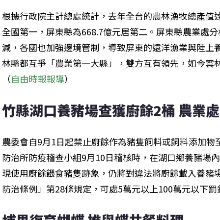
根據行政院主計總處統計，去年全台的農林漁牧總產值達48
全國第一，屏東縣為668.7億元居第二。屏東縣農業處
減，各國也加強邊境管制，導致屏東的遠洋漁業與陸上
林縣都互爭「農業第一大縣」，雙方互有領先，如今雲林
（
自由時報報導
）
竹縣湖口養豬場查獲廚餘2桶 農業處
農委會自9月1日起禁止廚餘作為豬隻飼料或飼料添加物至
防治所防疫稽查小組9月10日稽核時，在湖口鄉養豬場
現使用廚餘餵食豬隻跡象，仍將對違法將廚餘載入養豬
防治條例」第28條規定，可處5萬元以上100萬元以下罰