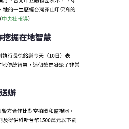
9個月。台北市立動物園表示，「穿
寶，牠的一生歷經台灣穿山甲保育的
（
中央社報導
）
作挖掘在地智慧
副執行長徐銘謙今天（10日）表
在地傳統智慧，這個獎是凝聚了非常
嫌送辦
與警方合作比對空拍圖和監視器，
刑及得併科新台幣1500萬元以下罰