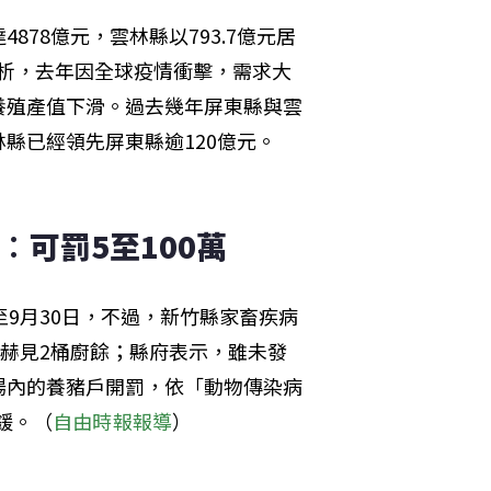
78億元，雲林縣以793.7億元居
分析，去年因全球疫情衝擊，需求大
養殖產值下滑。過去幾年屏東縣與雲
縣已經領先屏東縣逾120億元。
︰可罰5至100萬
9月30日，不過，新竹縣家畜疾病
內赫見2桶廚餘；縣府表示，雖未發
場內的養豬戶開罰，依「動物傳染病
鍰。（
自由時報報導
）