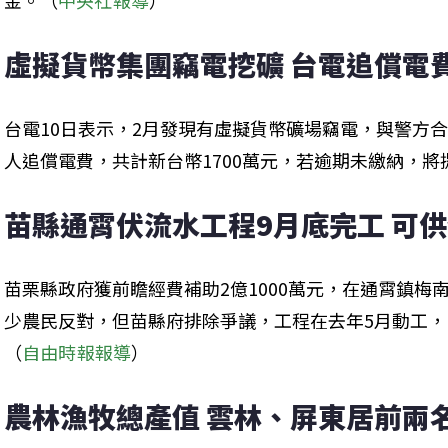
金。（
中央社報導
）
虛擬貨幣集團竊電挖礦 台電追償電費
台電10日表示，2月發現有虛擬貨幣礦場竊電，與警方
人追償電費，共計新台幣1700萬元，若逾期未繳納，將
苗縣通霄伏流水工程9月底完工 可供
苗栗縣政府獲前瞻經費補助2億1000萬元，在通霄鎮梅
少農民反對，但苗縣府排除爭議，工程在去年5月動工，
（
自由時報報導
）
農林漁牧總產值 雲林、屏東居前兩