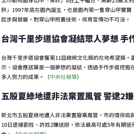
北市動物園穿山甲「穿胖」8日上午離世，高齡23歲又
胖」1997年底在園內誕生，也是園內第一隻穿山甲寶
起步與發展，對穿山甲照養技術、保育宣傳功不可沒。
台灣千里步道協會凝結眾人夢想 手
台灣千里步道協會獲第11屆總統文化獎的在地希望獎。
示，協會應該算是一個夢想的凝結，透過手作步道挖掘
多人努力的成果。（
中央社報導
）
五股夏綠地遭非法棄置風管 警逮2
新北市五股夏綠地遭人非法棄置廢棄風管，市府環保局
10日逮捕劉姓、許姓2嫌送辦，依法最高可處5年有期徒