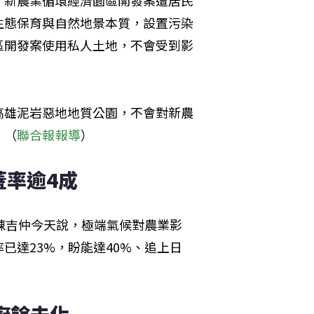
、新農業循環經濟園區開發案遭居民
生態保育與自然地景本質，設置污染
區開發案使用私人土地，不會受到影
高雄泥岩惡地地質公園，不會對新農
。（
聯合報報導
）
蓋率逾4成
陳吉仲今天說，極端氣候對農業影
已達23%，盼能達40%、追上日