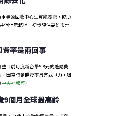
助廚餘去化
推動水資源回收中心生質能發電，協助
餘共消化示範場，初步評估高雄市水
和費率是兩回事
整目前每度新台幣5.8元的躉購費
談，因當時躉購費率具有競爭力，吸
（
中央社報導
）
歲9個月全球最高齡