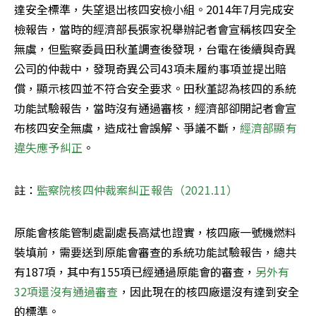
達安全標準，失望退出核四安檢小組。2014年7月完成安
檢報告，當時的經濟部長張家祝舉辦記者會宣稱核四安全
無虞，但監察委員田秋堇調查後發現，台電在後續與奇異
公司的仲裁中，發現奇異公司43項未履約事項並提出賠
償，顯示核四並不符合安全要求。田秋堇認為核四的系統
功能試驗報告，當時沒有通過審核，經濟部卻開記者會宣
布核四安全無虞，造成社會誤解、爭議不斷，
經濟部顯有
違失應予糾正
。
註：
監察院核四仲裁案糾正報告（2021.11）
原能會核能管制處副處長高斌也證實，核四廠一號機燃料
裝填前，需要送到原能會審查的系統功能試驗報告，總共
有187項，其中有155項已經通過原能會的審查，
另外有
32項還沒有通過審查
，因此現在的核四廠還沒有達到安全
的標準。