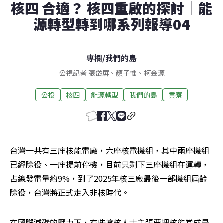
核四 合適？ 核四重啟的探討｜能
源轉型轉到哪系列報導04
專欄
/
我們的島
公視記者 張岱屏、顏子惟、柯金源
公投
核四
能源轉型
我們的島
貢寮
台灣一共有三座核能電廠，六座核電機組，其中兩座機組
已經除役、一座提前停機，目前只剩下三座機組在運轉，
占總發電量約9%，到了2025年核三廠最後一部機組屆齡
除役，台灣將正式走入非核時代。
在國際減碳的壓力下，有些擁核人士主張要把核能當成是