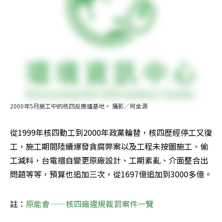
2000年5月施工中的核四反應爐基地。 攝影／柯金源
從1999年核四動工到2000年政黨輪替，核四歷經停工又復
工，施工期間陸續爆發貪腐弊案以及工程未按圖施工、偷
工減料，台電擅自變更原廠設計、工期紊亂、介面整合出
問題等等，預算也追加三次，從1697億追加到3000多億。
註：
原能會——核四廠違規裁罰案件一覽