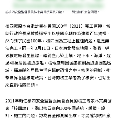
前核四安全監督委員林宗堯曾撰寫核四論，一一列出核四安全問題。
核四廠原本台電計畫在民國100年（2011）完工運轉，當
時行政院長吳敦義還提出以核四商轉作為建國百年賀禮。
然而到了民國100年，核四因為工程上種種問題，還是無
法完工。同一年3月11日，日本東北發生地震、海嘯，導
致核電廠發生氫爆，輻射塵污染土壤、地下水、海洋，超
過40萬居民被迫撤離，核電廠周圍城鎮被劃為返還困難區
域，福島縣的居民生活在輻射恐懼之中。核災的震撼，衝
擊世界各國核電政策，台灣的核工學者為了核安，也站出
來直指核四問題。
2011年時任核四安全監督委員會委員的核工專家林宗堯發
表「核四論」，點出核四廠內100多個系統、設備、設
計、施工的問題，認為要全部測試出來，才能確認核四廠