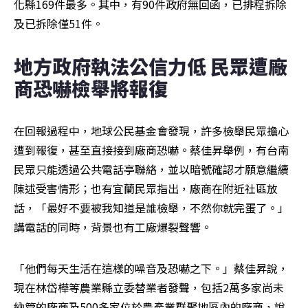
化縣169件最多。其中，有90件政府無回函，已排程拆除
及已拆除僅51件。
地方政府執法公信力低 民眾遭廠
商恐嚇檢舉將報復
在回報過程中，地球公民基金會發現，許多檢舉民眾擔心
遭到報復，甚至直接接到廠商恐嚇。蔡佳昇舉例，有台南
民眾只能透過公共電話亭聯絡，並以暗號確認才願意繼續
陳述受害情形；也有宜蘭民眾指出，廠商在附近社區放
話，「最好不要被我知道是誰檢舉，不然你就完蛋了。」
講電話的同時，背景也有工廠爆裂聲響。
「他們每天生活在這樣的噪音及恐嚇之下。」蔡佳昇說，
現在林岱樺等農業縣立委替業者發聲，包括2萬多家尚未
納管的廠商及500多家位於農產業群聚地區內的廠商，說