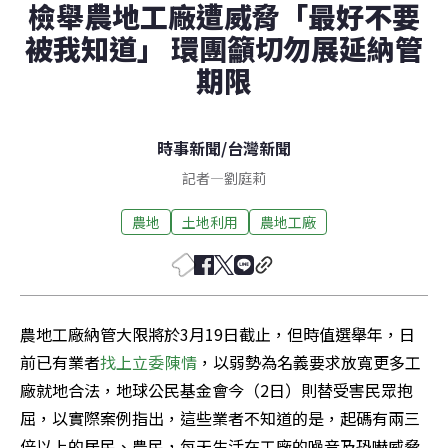
檢舉農地工廠遭威脅「最好不要
被我知道」 環團籲切勿展延納管
期限
時事新聞
/
台灣新聞
記者
—
劉庭莉
農地
土地利用
農地工廠
農地工廠納管大限將於3月19日截止，但時值選舉年，日
前已有業者
找上立委陳情
，以弱勢為名義要求放寬更多工
廠就地合法，地球公民基金會今（2日）則替受害民眾抱
屈，以實際案例指出，這些業者不知道的是，起碼有兩三
倍以上的居民、農民，每天生活在工廠的噪音及恐嚇威脅