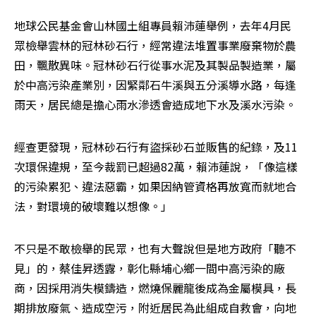
地球公民基金會山林國土組專員賴沛蓮舉例，去年4月民
眾檢舉雲林的冠林砂石行，經常違法堆置事業廢棄物於農
田，飄散異味。冠林砂石行從事水泥及其製品製造業，屬
於中高污染產業別，因緊鄰石牛溪與五分溪導水路，每逢
雨天，居民總是擔心雨水滲透會造成地下水及溪水污染。
經查更發現，冠林砂石行有盜採砂石並販售的紀錄，及11
次環保違規，至今裁罰已超過82萬，賴沛蓮說，「像這樣
的污染累犯、違法惡霸，如果因納管資格再放寬而就地合
法，對環境的破壞難以想像。」
不只是不敢檢舉的民眾，也有大聲說但是地方政府「聽不
見」的，蔡佳昇透露，彰化縣埔心鄉一間中高污染的廠
商，因採用消失模鑄造，燃燒保麗龍後成為金屬模具，長
期排放廢氣、造成空污，附近居民為此組成自救會，向地