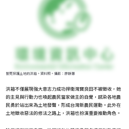
誓死保護土地的洪箱。資料照。攝影：廖靜蕙
洪箱不僅展現強大意志力成功捍衛灣寶良田不被徵收，她
的主見與行動力也喚起農民當家做主的自覺，感染各地農
民勇於站出來為土地發聲，形成台灣新農民運動。此外在
土地徵收惡法的修法之路上，洪箱也扮演重要推動角色。