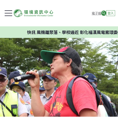
電子報
登入
快訊
風機離聚落、學校過近 彰化福漢風電案環委建議不