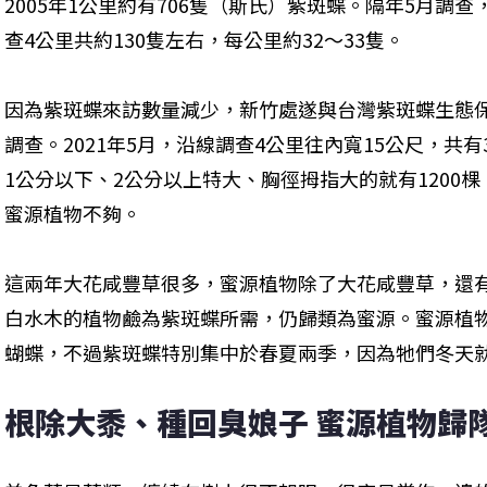
2005年1公里約有706隻（斯氏）紫斑蝶。隔年5月調查，
查4公里共約130隻左右，每公里約32～33隻。
因為紫斑蝶來訪數量減少，新竹處遂與台灣紫斑蝶生態
調查。2021年5月，沿線調查4公里往內寬15公尺，共
1公分以下、2公分以上特大、胸徑拇指大的就有1200
蜜源植物不夠。
這兩年大花咸豐草很多，蜜源植物除了大花咸豐草，還
白水木的植物鹼為紫斑蝶所需，仍歸類為蜜源。蜜源植
蝴蝶，不過紫斑蝶特別集中於春夏兩季，因為牠們冬天
根除大黍、種回臭娘子 蜜源植物歸