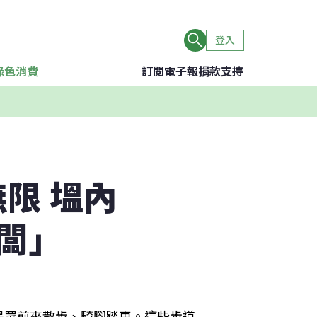
登入
綠色消費
訂閱電子報
捐款支持
限 塭內
闆」
民眾前來散步、騎腳踏車。這些步道