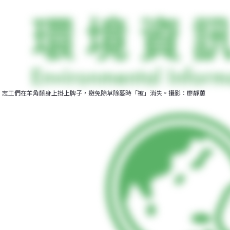
志工們在羊角藤身上掛上牌子，避免除草除蔓時「被」消失。攝影：廖靜蕙