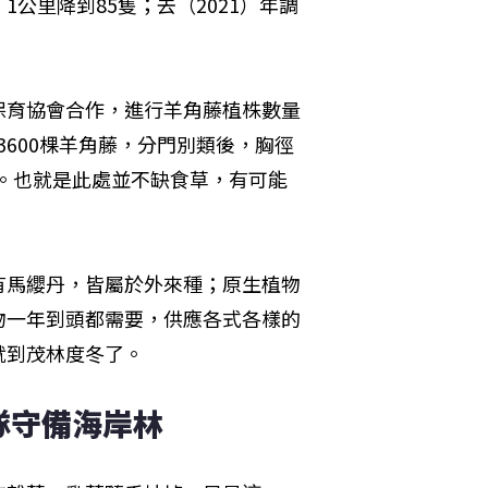
1公里降到85隻；去（2021）年調
保育協會合作，進行羊角藤植株數量
有3600棵羊角藤，分門別類後，胸徑
棵。也就是此處並不缺食草，有可能
有馬纓丹，皆屬於外來種；原生植物
物一年到頭都需要，供應各式各樣的
就到茂林度冬了。
隊守備海岸林