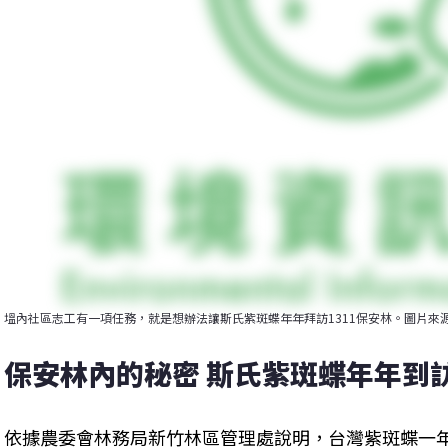
塭內社區志工有一項任務，就是想辦法讓斯氏紫斑蝶年年拜訪1311保安林。圖片來
保安林內的秘密 斯氏紫斑蝶年年到
依據農委會林務局新竹林區管理處說明，台灣紫斑蝶一