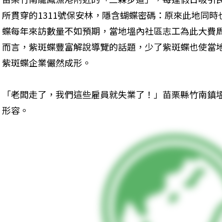
所貫穿的1311號保安林，隱含蝴蝶密碼：原來此地同
蝶每年來訪數量不如預期，當地塭內社區志工為此大費
而言，紫斑蝶豐富解說導覽的話題，少了紫斑蝶也使當
紫斑蝶企業儼然成形。
「老闆走了，我們這些雇員就失業了！」苗栗縣竹南鎮
形容。