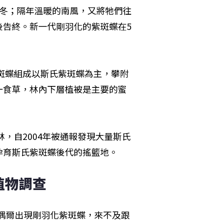
越冬；隔年溫暖的南風，又將牠們往
後告終。新一代剛羽化的紫斑蝶在5
紫斑蝶組成以斯氏紫斑蝶為主，攀附
一食草，林內下層植被是主要的蜜
。
林，自2004年被通報發現大量斯氏
孕育斯氏紫斑蝶後代的搖籃地。
植物調查
內偶爾出現剛羽化紫斑蝶，來不及跟