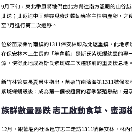
9月下旬，東北季風將牠們由北方帶往南方溫暖的山谷
北送；北返途中同時尋覓紫斑蝶幼蟲寄主植物產卵，之
至7月進行第二次遷移。
位於苗栗縣竹南鎮的1311保安林即為北返重鎮，此地
在保安林木上生長的「羊角藤」是斯氏紫斑蝶幼蟲的專
源，使得此地成為斯氏紫斑蝶二次遷移前的重要棲息地
新竹林管處長夏榮生指出，苗栗竹南濱海第1311號保安
紫斑蝶蛹殼後，成為第一個被證實的春季繁殖熱點，是
族群數量暴跌 志工啟動食草、蜜源
12月，跟著塭內社區巡守志工走訪1311號保安林，林