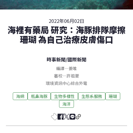
2022年06月02日
海裡有藥局 研究：海豚排隊摩擦
珊瑚 為自己治療皮膚傷口
時事新聞
/
國際新聞
編譯
—
姜唯
審校
—
許祖菱
環境資訊中心綜合外電
海綿
瓶鼻海豚
生物多樣性
生態系服務
珊瑚
海洋