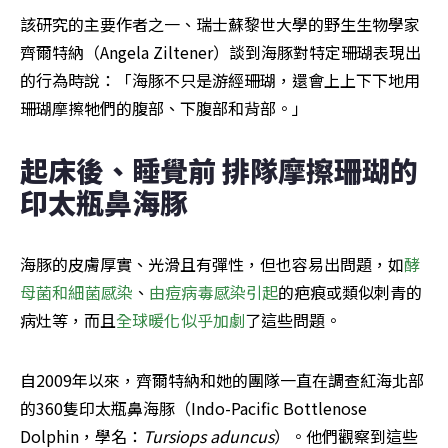
該研究的主要作者之一、瑞士蘇黎世大學的野生生物學家
齊爾特納（Angela Ziltener）談到海豚對特定珊瑚表現出
的行為時說：「海豚不只是游經珊瑚，還會上上下下地用
珊瑚摩擦​牠們的​腹部、下腹部和背部。」
起床後、睡覺前 排隊摩擦珊瑚的
印太瓶鼻海豚
海豚的皮膚厚實、光滑且有彈性，但也容易出問題，如
酵
母菌和細菌感染
、
由痘病毒感染引起
的疤痕或類似刺青的
病灶等，而且
全球暖化似乎加劇
了這些問題。
自2009年以來，齊爾特納和她的團隊一直在調查紅海北部
的360隻印太瓶鼻海豚（Indo-Pacific Bottlenose 
Dolphin，學名：
Tursiops aduncus
）。他們觀察到這些