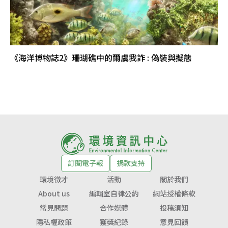
《海洋博物誌2》珊瑚礁中的爾虞我詐 : 偽裝與擬態
訂閱電子報
捐款支持
環境徵才
活動
關於我們
About us
編輯室自律公約
網站授權條款
常見問題
合作媒體
投稿須知
隱私權政策
獲獎紀錄
意見回饋