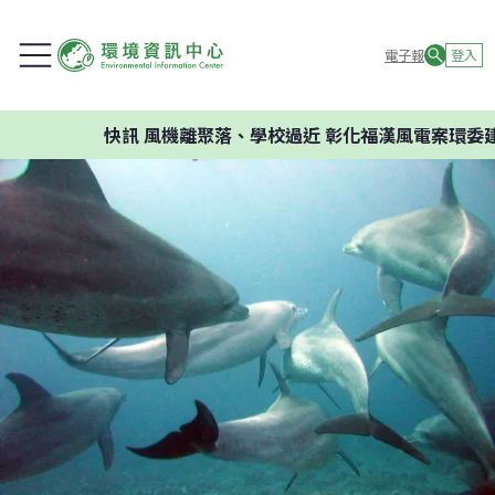
電子報
登入
快訊
風機離聚落、學校過近 彰化福漢風電案環委建議不