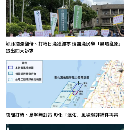
鯨豚擱淺翻倍、打樁日漁獲歸零 環團漁民舉「風場亂象」
提出四大訴求
夜間打樁、鳥擊無對策 彰化「渢佑」風場環評補件再審