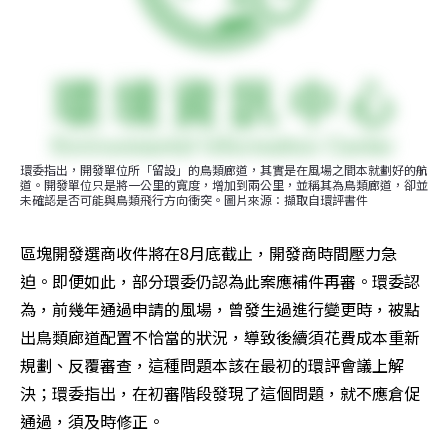
環委指出，開發單位所「留設」的鳥類廊道，其實是在風場之間本就劃好的航
道。開發單位只是將一公里的寬度，增加到兩公里，並稱其為鳥類廊道，卻並
未確認是否可能與鳥類飛行方向衝突。圖片來源：擷取自環評書件
區塊開發選商收件將在8月底截止，開發商時間壓力急
迫。即便如此，部分環委仍認為此案應補件再審。環委認
為，前幾年通過申請的風場，曾發生過進行變更時，被點
出鳥類廊道配置不恰當的狀況，導致後續須花費成本重新
規劃、反覆審查，這種問題本該在最初的環評會議上解
決；環委指出，在初審階段發現了這個問題，就不應倉促
通過，須及時修正。