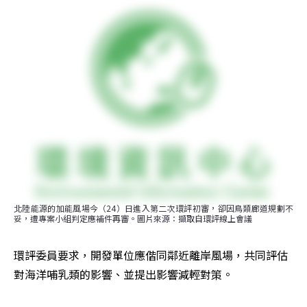
北陸能源的加能風場今（24）日進入第二次環評初審，卻因鳥類廊道規劃不
妥，遭專案小組判定應補件再審。圖片來源：擷取自環評線上會議
環評委員要求，開發單位應偕同鄰近離岸風場，共同評估
對海洋哺乳類的影響、並提出影響減輕對策。