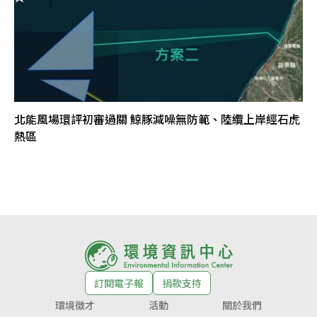
北能風場環評初審過關 鯨豚減噪無防範、陸纜上岸經石虎
熱區
訂閱電子報
捐款支持
環境徵才
活動
關於我們