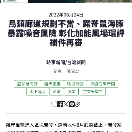
2022年06月24日
鳥類廊道規劃不當、露脊鼠海豚
暴露噪音風險 彰化加能風場環評
補件再審
時事新聞
/
台灣新聞
記者
—
陳昭宏
露脊鼠海豚
離岸風電
區塊開發
深度低碳新聞
水下噪音
廊道
漁業
生物多樣性
離岸風電進入區塊開發，選商收件8月底將截止，開發案