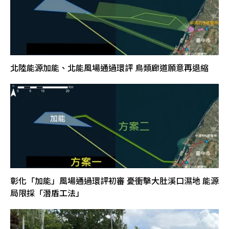
北陸能源加能、北能風場通過環評 鳥類廊道願意再退縮
彰化「加能」風場通過環評初審 憂衝擊大肚溪口濕地 能源
局限採「潛盾工法」