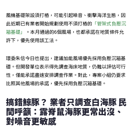
風機基礎架設須打樁，可能引起噪音、衝擊海洋生態，因
此近期已有業者開始規劃使用不須打樁的
「管架式負壓沉
箱基礎」
。本月通過的6個風場，也都承諾在地質條件允
許下，優先使用該工法。
環委朱信今日也提出，建議加能風場優先採用負壓沉箱基
礎。但開發單位表示得先調查海床地質，仍難以評估可行
性，僅能承諾盡速安排調查作業。對此，專案小組仍要求
比照其他風場的承諾，優先採用負壓沉箱基礎。
搞錯鯨豚？ 業者只調查白海豚 民
間呼籲：露脊鼠海豚更常出沒、
對噪音更敏感