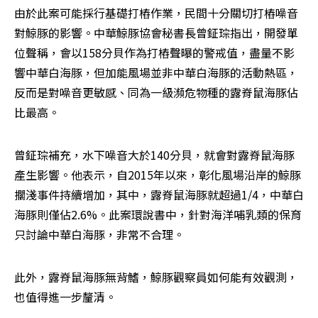
由於此案可能採行基礎打樁作業，民間十分關切打樁噪音
對鯨豚的影響。中華鯨豚協會秘書長曾鉦琮指出，開發單
位聲稱，會以158分貝作為打樁聲曝的警戒值，盡量不影
響中華白海豚，但加能風場並非中華白海豚的活動熱區，
反而是對噪音更敏感、同為一級瀕危物種的露脊鼠海豚佔
比最高。
曾鉦琮補充，水下噪音大於140分貝，就會對露脊鼠海豚
產生影響。他表示，自2015年以來，彰化風場沿岸的鯨豚
擱淺事件持續增加，其中，露脊鼠海豚就超過1/4，中華白
海豚則僅佔2.6%。此案環說書中，針對海洋哺乳類的保育
只討論中華白海豚，非常不合理。
此外，露脊鼠海豚無背鰭，鯨豚觀察員如何能有效觀測，
也值得進一步釐清。