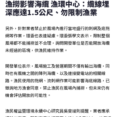
漁撈影響海纜 漁環中心：纜線埋
深應達1.5公尺、勿限制漁業
另外，針對業者禁止於風場內進行當地盛行的刺網及底拖
網等作業，環委也表達疑慮。環委張學文表示，限制整個
風場都不能捕撈並不合理，詢問開發單位是否能開放海纜
未經過的區塊，供漁民維持作業。
開發單位表示，風場施工及營運期間不僅有輸出海纜，同
時也有風機之間的陣列海纜、以及連接變電站的相關線
路。漁民使用的拖網、流刺網作業可能影響海底線路，已
徵詢地方漁會同意，禁止漁民在風場內捕撈，但未來仍有
機會評估開放的可能性。
漁民權益暨環境永續中心研究員吳斐竣則提醒，業者應承