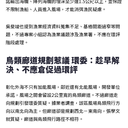
諾輸出海纜、陣列海纜的埋深至少達1.5公尺以上，並保證
不限制漁船、人員進入風場，才能消弭漁民疑慮。
吳斐竣也提到漁業經濟資料蒐集不足、基樁間距過窄等問
題，不過專案小組認為漁業議題涉及漁業署，不應在環評
階段處理。
鳥類廊道規劃惹議 環委：趁早解
決、不應倉促過環評
彰化外海不只有加能風場，鄰近還有北能風場，開發單位
承諾，風場之間會留設2公里寬的鳥類廊道。不過廊道走
向規劃引發環委質疑。據業者調查，該區風場鳥類飛行方
向以南北向為主，但廊道卻是規劃西北－東南向，張學文
就質疑，廊道與鳥類飛行路徑不相符。