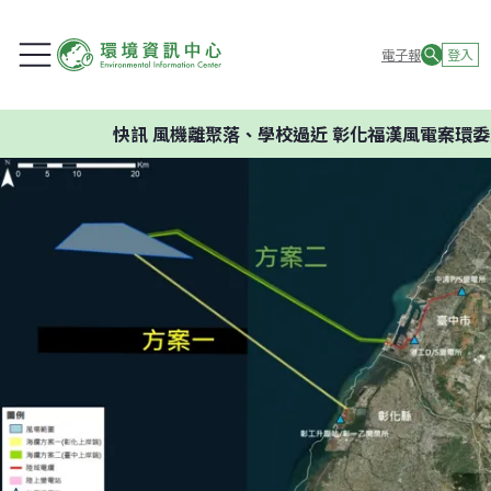
電子報
登入
快訊
風機離聚落、學校過近 彰化福漢風電案環委建議不