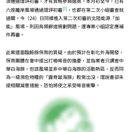
須通過環評初審，才有資格參與選商。本月初至今，已有
[1]
六座離岸風場通過環評初審
，也都在第二次小組審查就
過關。今（24）日同樣進入第二次初審的北陸能源「加
能」風場，則因鳥類廊道規劃問題，遭專案小組認定應補
件再審。
此案還面臨鯨豚保育的質疑。由於預計在彰化外海開發，
保育團體在會中提出打樁噪音的擔憂，並指業者只調查中
華白海豚，但該風場並非中華白海豚的活動熱區，反而同
為一級瀕危物種的「露脊鼠海豚」較常出沒，環說書卻未
提相關減害措施，恐怕將使之承受噪音衝擊。