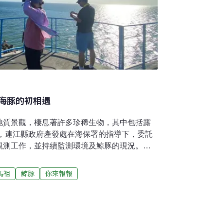
海豚的初相遇
地質景觀，棲息著許多珍稀生物，其中包括露
初，連江縣政府產發處在海保署的指導下，委託
觀測工作，並持續監測環境及鯨豚的現況。這
豚的了解，同時希望將研究成果「在地化」，
這一重要工作。自今年3月起，研究團隊陸續招
馬祖
鯨豚
你來報報
情的馬祖當地民眾，包括本地居民及在馬工作
豚的陸地觀測。這些生態小幫手的參與，不僅
也加深了我們對露脊鼠海豚及其環境動態的了
聲和經歷：雅涵來自台灣，目前在馬祖定居，