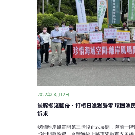
2022年08月12日
鯨豚擱淺翻倍、打樁日漁獲歸零 環團漁
訴求
我國離岸風電開第三階段正式展開，與前一階段
照此開發進程，台灣海峽上將再添數百支風機