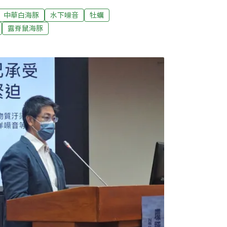
是否為風機影響所致，環委要求開發單位採取
中華白海豚
水下噪音
牡蠣
措施和衝擊減輕對策。近白海豚棲息環境 環委
露脊鼠海豚
是哪隻」「環洋」風場位於彰化縣外海，面積約
量為9.5~15MW，總裝置容量為440MW，將
日通過環評初審的「渢佑」範圍重疊，將在選商階
風場離岸最近只有8公里，且距離「中華白海豚
，環委及民間團體都憂心衝擊白海豚生態和沿海