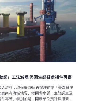
動錘」工法減噪 仍因生態疑慮補件再審
進入環評，環保署29日再辦理苗栗「美森離岸
此案尚有海域地質、潮間帶水質、生態調查及
補件再審。特別的是，開發單位預計採用新興
ammer）安裝工法，聲稱所產生的水下噪音，比起