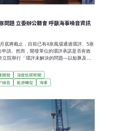
豚問題 立委辦公聽會 呼籲海事噪音資訊
月底將截止，目前已有4座風場通過環評、5座
出申請。然而，開發單位的環評承諾是否有效
日於立院舉行「環評未解決的問題—以鯨豚及水
環保團體、專家學者討論。專家提出，可比照
前減噪計劃書，政府平台則將海事噪音資訊地
塊開發
深度低碳新聞
了然。環團也指出，環保署參考德國訂定的水
下噪音
能源轉型
海事
求，德國相關海域只有一種海豚，總數多達30
至少有10種，更有幾種是瀕危不到百隻，保育
下噪音標準 環團批不符本國保育需求作為環評
今年3月提出一份檢核表，將離岸風電噪音管制
及環保團體普遍認為，這套從德國離岸風場海洋
移植而來的管制標準，並沒有足夠的科學依據證