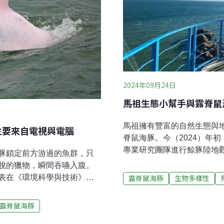
2024年09月24日
馬祖生態小幫手與露脊鼠
馬祖擁有豐富的自然生態與
主要來自電視與電腦
脊鼠海豚。今（2024）年
專業研究團隊進行鯨豚陸地
豚鎖定前方游過的魚群，只
一舉措旨在提升對露脊鼠海
脫的獵物，瞬間吞嚥入腹。
讓當地民眾積極參與並支持
表在《環境科學與技術》
露脊鼠海豚
生物多樣性
募了多位對鯨豚生態充滿熱
logy ）上的研究指出，家用電子產品與
者，共同協助進行露脊鼠海
食物鏈累積在印太江豚與中華
露脊鼠海豚
提升了研究資料的完整性，
出同樣的化學物質，引起科
解。以下是幾位小幫手的心