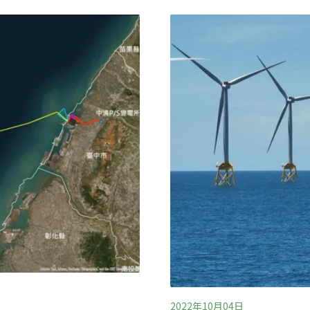
出電子廢棄物污染物液晶單體
這是她第一次參與鯨豚相關
材料，讓液晶顯示器
馬祖地質導覽學習，這些經
液晶單體的化學性質非常穩
示：「自從參與了鯨豚觀測
在環境中分解，成為持久性
保護的責任。當我第一次看
空氣、灰塵和廢水流入沿海
響仍所知甚少。香港城
2022年10月04日