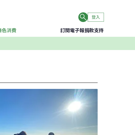
登入
綠色消費
訂閱電子報
捐款支持