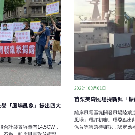
2022年08月01日
苗栗美森風場採新興「振
民舉「風場亂象」提出四大
離岸風電區塊開發風場陸續
風場」環評初審。環委點出
合計裝置容量有14.5GW，
保育等議題待確認，認定應
。不過，離岸風電對於衝擊
的「振動錘」（Vibro-h