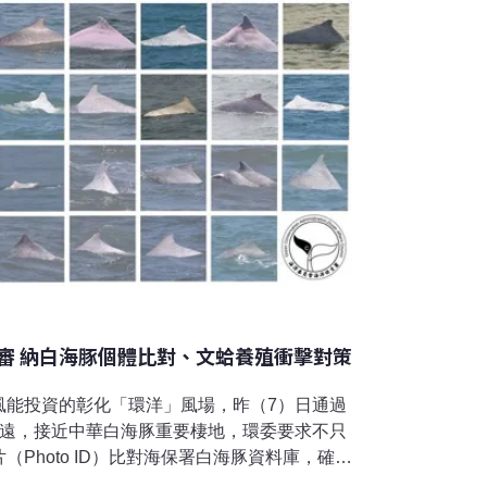
審 納白海豚個體比對、文蛤養殖衝擊對策
風能投資的彰化「環洋」風場，昨（7）日通過
里遠，接近中華白海豚重要棲地，環委要求不只
Photo ID）比對海保署白海豚資料庫，確認
在哪裡，增加保育強度。另外，面對漁民抗議