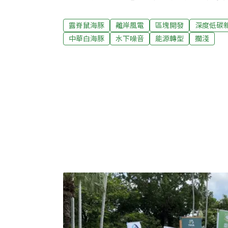
建議修正後通過，但要求開發單位補充評估露
策，後續送環評大會審查。這也是露脊鼠海豚
露脊鼠海豚
離岸風電
區塊開發
深度低碳
諾。多次在環評會議上為露脊鼠海豚發聲的中
中華白海豚
水下噪音
能源轉型
擱淺
鼠海豚擱淺數量大幅增加，納入環評承諾「是
將和專家合作，以擱淺死亡的露脊鼠海豚DN
保育的科學基礎。「露脊鼠海豚」首度納入環
評估及減輕對策自今年陸續有區塊開發風場進
多次疾呼保護近年台灣擱淺數量最多的鯨豚—
琮指出，2015年離岸風電潛力場址公布的前
的擱淺數量增加了一倍、在