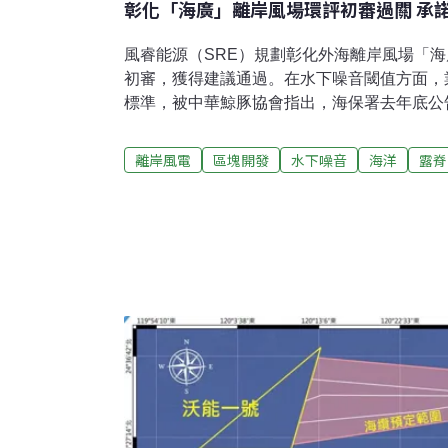
彰化「海廣」離岸風場環評初審過關 承
風睿能源（SRE）規劃彰化外海離岸風場「海
初審，獲得建議通過。在水下噪音閾值方面，業
標準，被中華鯨豚協會指出，海保署去年底公
140分貝就會造成露脊鼠海豚永久性聽力損傷
擱淺風險。業者亦承諾，水下噪音將採本土標
離岸風電
區塊開發
水下噪音
海洋
露脊
水下噪音參考美國舊資料 鯨豚擱淺風險增海廣
方公里，預計設置41～70部風機，單機裝置容
容量1GW，採套筒或管架式負壓沉箱基礎。離
從能源署規劃的台中中清廊道上岸。環境部3
計畫環境影響說明書」第二次專案小組初審。
家海洋暨大氣總署（NOAA）資料認為，14
卻遭中華鯨豚協會秘書長曾鉦琮指出，海保署去（