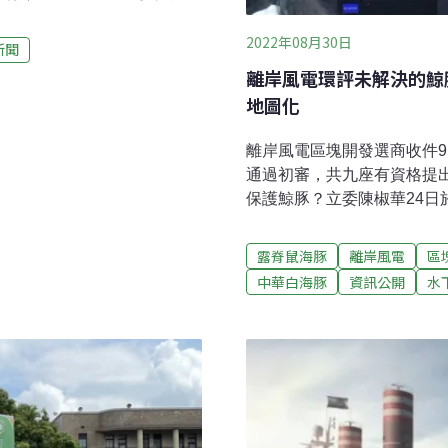
脊鼠海豚的衝擊及保育對
首次納入離岸風場環評承
2022年08月30日
新聞
華鯨豚協會表示，近年露脊
離岸風電環評未解決的鯨
一個好的開始」。他也透露
地圖化
A推估現有族群數量，建立起
評承諾 開發單位須增訂衝擊
離岸風電區塊開發選商收件9
入環評以來，中華鯨豚協會
通過初審，共九座有資格提
—露脊鼠海豚。秘書長曾鉦
保護鯨豚？立委陳椒華24
、後五年，露脊鼠海豚在苗栗
下噪音為例」公聽會，邀集
英國要求開發單位提交施工
露脊鼠海豚
離岸風電
區
圖化，讓環境累積效應一目
中華白海豚
資訊公開
水
下噪音管制標準不符國內需
萬隻，但台灣西部海域鯨豚
強度不可比擬。照抄德國水
委員審查依據之一，環保署
閾值訂在160分貝。但專家
生態監測指引（StUK4）
明符合國內