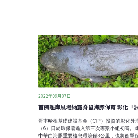
第三階段「區塊開發」，第一輪申請收件將在本
過環評初審才具選商資格。
2022年09月07日
首例離岸風場納露脊鼠海豚保育 彰化「
哥本哈根基礎建設基金（CIP）投資的彰化外
（6）日於環保署進入第三次專案小組初審。
中華白海豚重要棲息環境僅3公里，也將衝擊