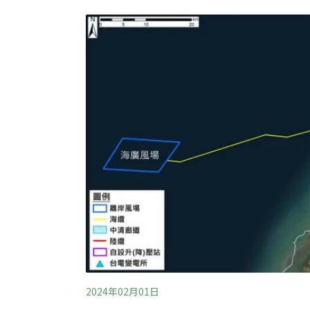
學家高度關注。血腦屏障擋不了 海豚大腦驗
是電視、筆記型電腦、智慧型手機螢幕的重要
（LCD）得以提供高畫質影像與鮮豔色彩。
定，也使得電子產品更耐用，但也意味著難以
的污染物。過去研究已知液晶單體會經由室內
地帶，不過它是如何在海洋食物鏈傳播與其影
2024年02月01日