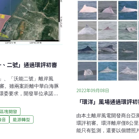
一、二號」通過環評初審
」、「沃能二號」離岸風
初審。雖兩案距離中華白海豚
2022年09月08日
環委要求，開發單位承諾在
「環洋」風場通過環評初
速降至2節以下，是離岸風電
間十分關注的露脊鼠海豚擱
區塊開發
由本土離岸風電開發商台亞
發並無直接關聯，認為現在
噪音
能源轉型
環評初審。環洋離岸僅8公
會持續追蹤露脊鼠海豚擱淺
能只有監測，還要以個體照片（
交環評大會審查。區塊開發
是哪一隻白海豚出沒、出沒
妙、北能競爭離岸風電已進入