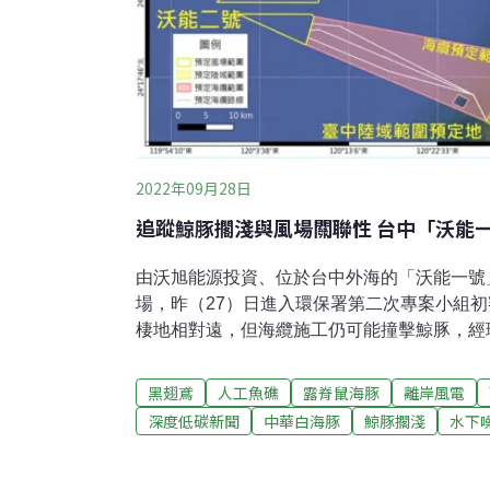
2022年09月28日
追蹤鯨豚擱淺與風場關聯性 台中「沃能
由沃旭能源投資、位於台中外海的「沃能一號
場，昨（27）日進入環保署第二次專案小組
棲地相對遠，但海纜施工仍可能撞擊鯨豚，經
工作船上配置鯨豚觀測員，發現鯨豚就會將船
「區塊開發」階段中最低的船速限值。針對民
黑翅鳶
人工魚礁
露脊鼠海豚
離岸風電
淺問題，開發單位則表示該物種擱淺與風場開
深度低碳新聞
中華白海豚
鯨豚擱淺
水下
的水下噪音限值已經具有一定保護力，並承諾
原因。專案小組最後建議兩案修正後通過，送
首輪選商收件本週截止 台中外海由沃能、渢