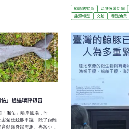
沿海貝類養殖遭泥沙覆蓋，
週五（9月30日）截止，通
鯨豚觀察員
深度低碳新聞
即時監測確認，並提出預警
能源轉型
文蛤
養殖漁業
要求不只是監測 還要看「
53平方公里，單一風機裝置容
布設27~42座風機，與6
段競爭同一場址。由於環洋
重要棲息環境」僅約3公里
貝類養殖業。
渢佑」通過環評初審
海「渢佑」離岸風場，昨
此案聚焦鯨豚爭議，除了距離
保育類露脊鼠海豚。專案小組