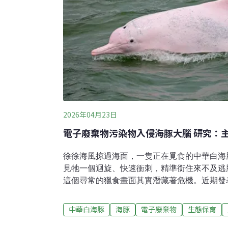
2026年04月23日
電子廢棄物污染物入侵海豚大腦 研究：
徐徐海風掠過海面，一隻正在覓食的中華白海
見牠一個迴旋、快速衝刺，精準銜住來不及逃
這個尋常的獵食畫面其實潛藏著危機。近期發
（Environmental Science & Techno
電子垃圾的液晶單體（LCMs），不僅會透過
中華白海豚
海豚
電子廢棄物
生態保育
白海豚的脂肪層與肌肉中，甚至連大腦也檢驗