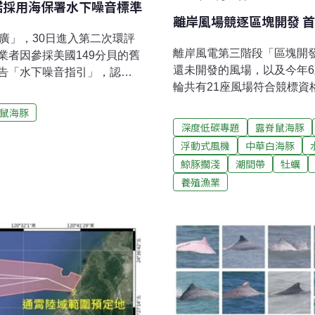
諾採用海保署水下噪音標準
離岸風場競逐區塊開發 
廣」，30日進入第二次環評
離岸風電第三階段「區塊開
者因參採美國149分貝的舊
還未開發的風場，以及今年6
告「水下噪音指引」，認定
輪共有21座風場符合競標資
，「9分貝之差」即足以造成
出申請。區塊開發階段將分
準、並加強鯨豚保育對策。
鼠海豚
3GW，每家業者最多獲配5
位於彰化縣外海，面積85平
深度低碳專題
露脊鼠海豚
預計2026、2027年完工
量14～22MW，最大總裝置
浮動式風機
中華白海豚
風電第二階段是經濟部預先
岸最近約35公里，海纜預計
鯨豚擱淺
潮間帶
牡蠣
避開公告敏感區域，即可向
0日辦理「海廣離岸風力發電
養殖漁業
步，接著還有層層選商程序
環說書中，業者引用美國國
據經濟部規則，經過競價、
9分貝才會損害鼠海豚的聽力，
權；若是部分重疊，未重疊
2023）年12
來不能超過單一廠商500M