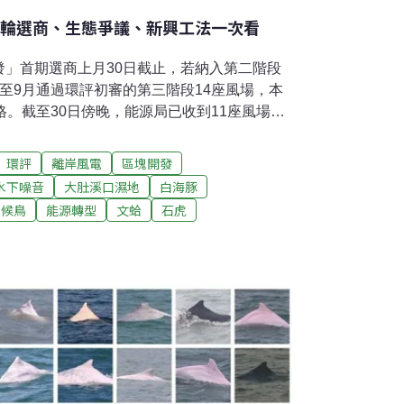
首輪選商、生態爭議、新興工法一次看
發」首期選商上月30日截止，若納入第二階段
至9月通過環評初審的第三階段14座風場，本
格。截至30日傍晚，能源局已收到11座風場提
三期核配風場，每期共配發兩年的裝置容量共
00MW，因此最少將有六家開發商入選。第一期
環評
離岸風電
區塊開發
併網。風場重疊 競爭激烈 能源局訂遊戲規則離岸
水下噪音
大肚溪口濕地
白海豚
選出潛力場址，第三階段則是業者先行選址，
候鳥
能源轉型
文蛤
石虎
經濟部申請場址備查。取得場址備查僅是第一
，這時也面臨風場重疊或部分重疊的狀況。根
排序之後，排序較前者可以優先取得風場開發
的部分仍可以獲配。但不論如何切割，加總起
W的開發上限。