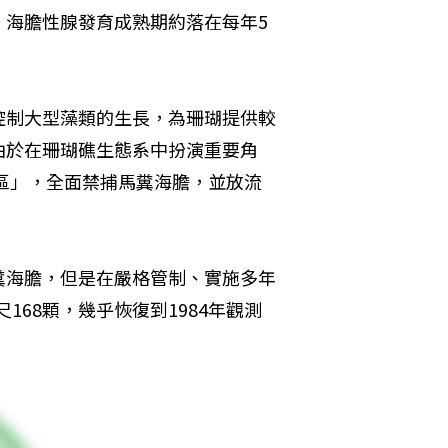
，海膽性腺發育成熟期約落在每年5
控制大型藻類的生長，為珊瑚提供較
由於在珊瑚礁生態系中扮演重要角
範區」，全面禁捕馬糞海膽，並放流
糞海膽，但是在嚴格管制、實施多年
168顆，幾乎恢復到1984年觀測