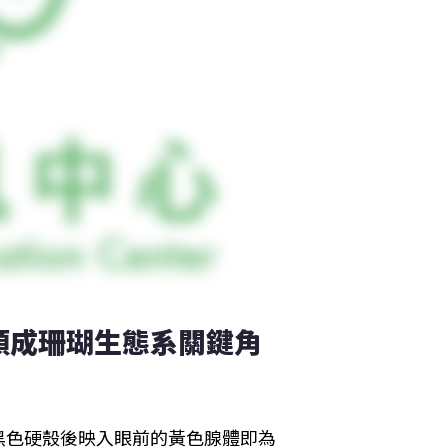
類成珊瑚生態系關鍵角
黑色硬殼後映入眼前的黃色腺體即為