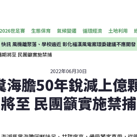
2026世足賽
生態保育
氣候變遷
循環經濟
土地利用
快訊
風機離聚落、學校過近 彰化福漢風電案環委建議不應開發
2022年06月30日
糞海膽50年銳減上億顆
將至 民團籲實施禁捕
澎湖馬糞海膽因鮮味足、甘甜度高，備受饕客喜愛，從明