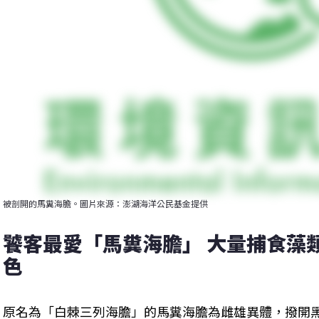
被剖開的馬糞海膽。圖片來源：澎湖海洋公民基金提供
饕客最愛「馬糞海膽」 大量捕食藻
色
原名為「白棘三列海膽」的馬糞海膽為雌雄異體，撥開