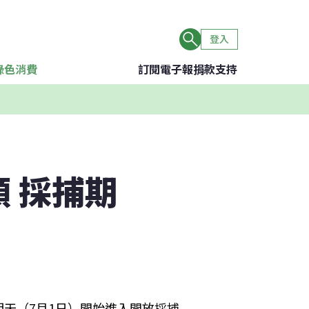
登入
綠色消費
訂閱電子報
捐款支持
 採捕期
天（7月1日）開始進入開放採捕