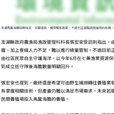
澎湖馬糞海膽因鮮味足、甘甜度高，備受饕客喜愛，不過也正面臨過度捕撈的危機。
澎湖縣政府農漁局漁政管理科科長張宏安受訪則指出，
握，加上查緝人力不足，難以進行總量管制。不過目前
由社區民眾自主守護海洋，以今年6月在七美漁業資源
到成立巡守隊後海膽數量明顯回升。
張宏安也提到，最終還是希望可由野生捕撈轉往養殖業
有掌握相關技術，但產量仍難以滿足市場需求，未來若
民間養殖場投入馬糞海膽的養殖。