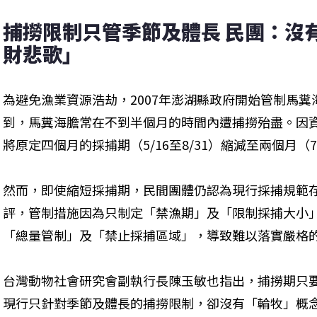
捕撈限制只管季節及體長 民團：沒
財悲歌」
為避免漁業資源浩劫，2007年澎湖縣政府開始管制馬
到，馬糞海膽常在不到半個月的時間內遭捕撈殆盡。因資
將原定四個月的採捕期（5/16至8/31）縮減至兩個月（7/
然而，即使縮短採捕期，民間團體仍認為現行採捕規範
評，管制措施因為只制定「禁漁期」及「限制採捕大小
「總量管制」及「禁止採捕區域」，導致難以落實嚴格
台灣動物社會研究會副執行長陳玉敏也指出，捕撈期只
現行只針對季節及體長的捕撈限制，卻沒有「輪牧」概