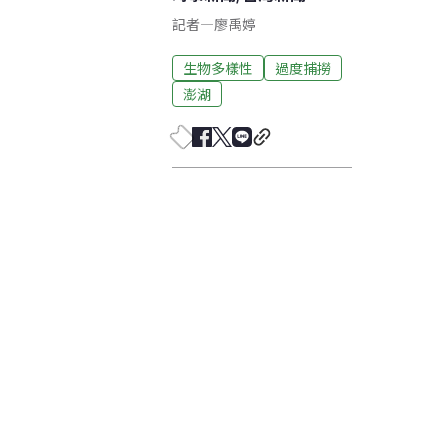
記者
—
廖禹婷
生物多樣性
過度捕撈
澎湖