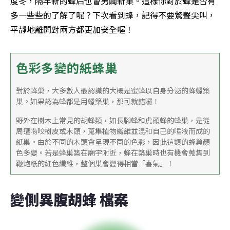
度冬，隔年新的蜂后也會另闢新巢。這樣你對於蜂是否有
多一些些的了解了呢？下次看到蜂，記得不要驚聲尖叫，
平靜地離開對兩方都更加安全喔！
色彩多變的紙蜂巢
對於蜂巢，大多數人最認識的大概是蜜蜂以自身分泌的蜂蠟築
巢。如果認為蜂都是用蠟築巢，那可就錯囉！
野外在樹木上常見的胡蜂類，如長腳蜂和虎頭蜂的蜂巢，是從
周遭啃咬樹皮或木頭，蒐集植物纖維並混和自己的唾液而成的
紙巢。由於不同的木頭會呈現不同的色彩，因此這類的蜂巢顏
色多變。若是蜂巢築在廟宇附近，蜂在築巢時也有機會蒐集到
鞭炮紙的紅色纖維，整個巢會變得相當「喜氣」！
變側異腹胡蜂 檔案