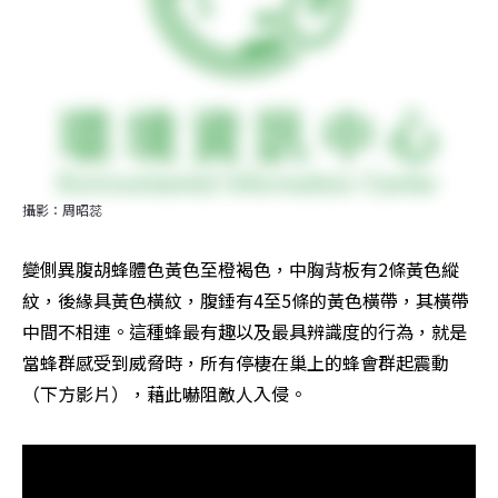
攝影：周昭蕊
變側異腹胡蜂體色黃色至橙褐色，中胸背板有2條黃色縱
紋，後緣具黃色橫紋，腹錘有4至5條的黃色橫帶，其橫帶
中間不相連。這種蜂最有趣以及最具辨識度的行為，就是
當蜂群感受到威脅時，所有停棲在巢上的蜂會群起震動
（下方影片），藉此嚇阻敵人入侵。