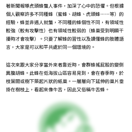
著新聞報導虎頭蜂螫人事件，加深了心中的恐懼。但根據
個人觀察許多不同種蜂（蜜蜂、胡蜂、虎頭蜂……等）的
經驗，蜂並非遇人就螫，不同種的蜂個性不同，有領域性
較強（較有攻擊性）也有領域性較弱的（蜂巢受到明顯干
擾時才會攻擊）。只要了解蜂的習性以及讀懂蜂的肢體語
言，大家是可以和平共處於同一個環境的。
這次來跟大家分享當外來者靠近時，會群蜂搖屁股的變側
異腹胡蜂。此蜂在低海拔山區容易見到，會在春季時，於
枝葉間或樹下築起片狀的紙巢。一層層向下延伸的巢片垂
掛在樹枝上，看起來像牛舌，因此又俗稱牛舌蜂。