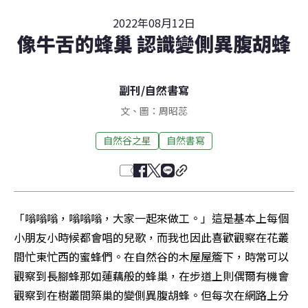
2022年08月12日
像牛舌的蜂巢 認識變側異腹胡蜂
副刊
/
自然書寫
文、圖：周昭蕊
自然谷之星
自然書寫
「嗡嗡嗡，嗡嗡嗡，大家一起來做工。」這是基本上每個
小朋友小時候都會唱的兒歌，而我也因此喜歡觀察在花叢
間忙東忙西的蜜蜂們。在自然谷的木屋屋簷下，時常可以
觀察到長腳蜂那如蓮藕般的蜂巢，在步道上則偶爾有機會
觀察到在樹叢間築巢的變側異腹胡蜂。但每次在網路上分