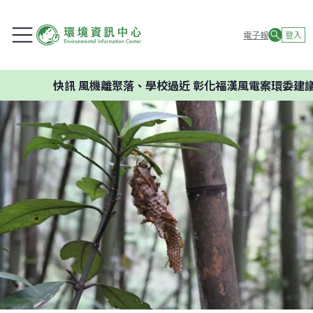
電子報
登入
快訊
風機離聚落、學校過近 彰化福漢風電案環委建議不應