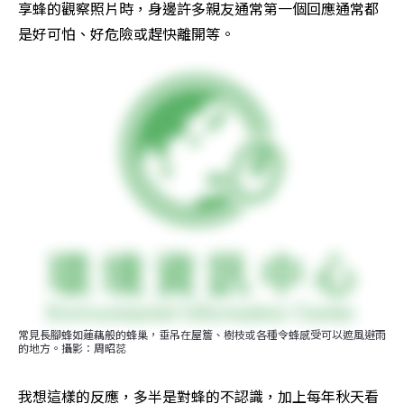
享蜂的觀察照片時，身邊許多親友通常第一個回應通常都
是好可怕、好危險或趕快離開等。
常見長腳蜂如蓮藕般的蜂巢，垂吊在屋簷、樹枝或各種令蜂感受可以遮風避雨
的地方。攝影：周昭蕊
我想這樣的反應，多半是對蜂的不認識，加上每年秋天看