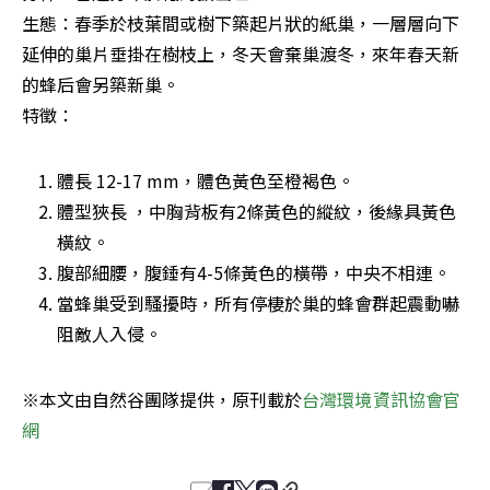
生態：春季於枝葉間或樹下築起片狀的紙巢，一層層向下
延伸的巢片垂掛在樹枝上，冬天會棄巢渡冬，來年春天新
的蜂后會另築新巢。

特徵：
體長 12-17 mm，體色黃色至橙褐色。
體型狹長 ，中胸背板有2條黃色的縱紋，後緣具黃色
橫紋。
腹部細腰，腹錘有4-5條黃色的橫帶，中央不相連。
當蜂巢受到騷擾時，所有停棲於巢的蜂會群起震動嚇
阻敵人入侵。
※本文由自然谷團隊提供，原刊載於
台灣環境資訊協會官
網 