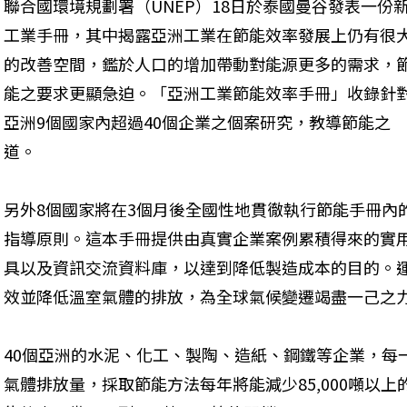
聯合國環境規劃署（UNEP）18日於泰國曼谷發表一份
工業手冊，其中揭露亞洲工業在節能效率發展上仍有很
的改善空間，鑑於人口的增加帶動對能源更多的需求，
能之要求更顯急迫。「亞洲工業節能效率手冊」收錄針
亞洲9個國家內超過40個企業之個案研究，教導節能之
道。
另外8個國家將在3個月後全國性地貫徹執行節能手冊內
指導原則。這本手冊提供由真實企業案例累積得來的實
具以及資訊交流資料庫，以達到降低製造成本的目的。
效並降低溫室氣體的排放，為全球氣候變遷竭盡一己之
40個亞洲的水泥、化工、製陶、造紙、鋼鐵等企業，每
氣體排放量，採取節能方法每年將能減少85,000噸以