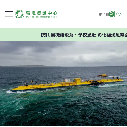
電子報
登入
快訊
風機離聚落、學校過近 彰化福漢風電案環