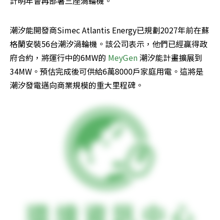
計明年會再部署三座渦輪機。
潮汐能開發商Simec Atlantis Energy已規劃2027年前在蘇
格蘭安裝56台潮汐渦輪機。該公司表示，他們已經贏得政
府合約，將運行中的6MW的 
MeyGen
 潮汐能計畫擴展到
34MW。預估完成後可供給6萬8000戶家庭用電。這將是
潮汐發電邁向商業規模的重大里程碑。