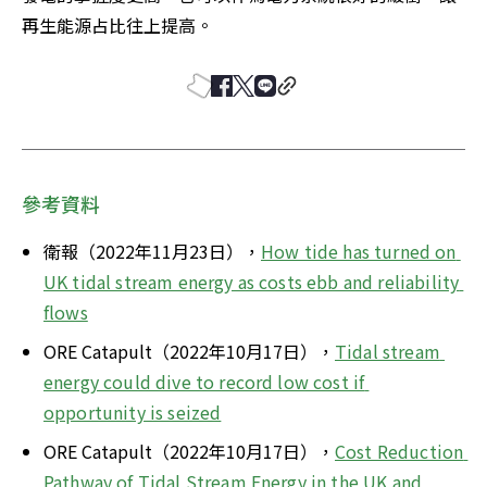
再生能源占比往上提高。
參考資料
衛報（2022年11月23日），
How tide has turned on 
UK tidal stream energy as costs ebb and reliability 
flows
ORE Catapult（2022年10月17日），
Tidal stream 
energy could dive to record low cost if 
opportunity is seized
ORE Catapult（2022年10月17日），
Cost Reduction 
Pathway of Tidal Stream Energy in the UK and 