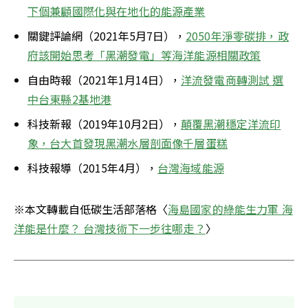
下個兼顧國際化與在地化的能源產業
關鍵評論網（2021年5月7日），
2050年淨零碳排，政
府該開始思考「黑潮發電」等海洋能源相關政策
自由時報（2021年1月14日），
洋流發電商轉測試 選
中台東縣2基地港
科技新報（2019年10月2日），
顛覆黑潮穩定洋流印
象，台大首發現黑潮水層剖面像千層蛋糕
科技報導（2015年4月），
台灣海域能源
※本文轉載自低碳生活部落格〈
海島國家的綠能生力軍 海
洋能是什麼？ 台灣技術下一步往哪走？
〉