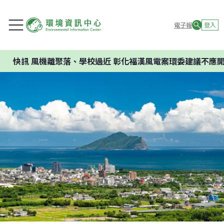
電子報
登入
訊
風機離聚落、學校過近 彰化福漢風電案環委建議不應開發