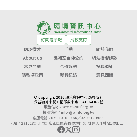
訂閱電子報
捐款支持
環境徵才
活動
關於我們
About us
編輯室自律公約
網站授權條款
常見問題
合作媒體
投稿須知
隱私權政策
獲獎紀錄
意見回饋
© Copyright 2026 環境資訊中心 版權所有
公益勸募字號：
衛部救字第1141364365號
服務信箱：
service@tnf.org.tw
投稿信箱：
infor@e-info.org.tw
客服電話：070-10101-666／02-2910-6000
地址：231023新北市新店區民權路48號3樓（近捷運大坪林站1號出口）