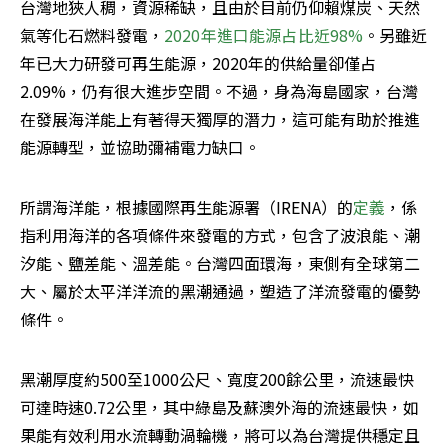
台灣地狹人稠，資源稀缺，且由於目前仍仰賴煤炭、天然
氣等化石燃料發電，
2020年進口能源占比近98%
。另雖近
年已大力研發可再生能源，2020年的供給量卻僅占
2.09%，仍有很大進步空間。不過，身為海島國家，台灣
在發展海洋能上有著得天獨厚的潛力，這可能有助於推進
能源轉型，並協助彌補電力缺口。
所謂海洋能，根據國際再生能源署（IRENA）的
定義
，係
指利用海洋的各項條件來發電的方式，包含了波浪能、潮
汐能、鹽差能、溫差能。台灣四面環海，東側有全球第二
大、屬於太平洋洋流的黑潮通過，塑造了洋流發電的優勢
條件。
黑潮厚度約500至1000公尺、寬度200餘公里，流速最快
可達時速0.72公里，其中綠島及蘇澳外海的流速最快，如
果能有效利用水流轉動渦輪機，將可以為台灣提供穩定且