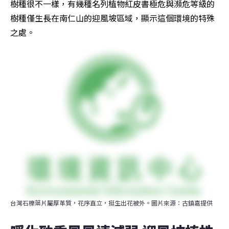
樹種很不一樣，有幾種名列植物紅皮書極危與瀕危等級的
樹種僅生長在南仁山的迎風坡區域，顯示這個環境的特殊
之處。
台灣石櫟葉片屬厚革質，花序直立，挺生出花被外。圖片來源：古鎮嘉提供