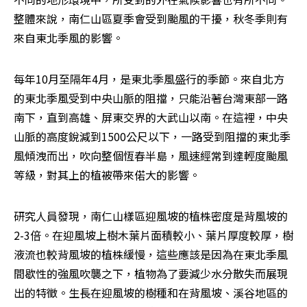
整體來說，南仁山區夏季會受到颱風的干擾，秋冬季則有
來自東北季風的影響。
每年10月至隔年4月，是東北季風盛行的季節。來自北方
的東北季風受到中央山脈的阻擋，只能沿著台灣東部一路
南下，直到高雄、屏東交界的大武山以南。在這裡，中央
山脈的高度銳減到1500公尺以下，一路受到阻擋的東北季
風傾洩而出，吹向整個恆春半島，風速經常到達輕度颱風
等級，對其上的植被帶來偌大的影響。
研究人員發現，南仁山樣區迎風坡的植株密度是背風坡的
2-3倍。在迎風坡上樹木葉片面積較小、葉片厚度較厚，樹
液流也較背風坡的植株緩慢，這些應該是因為在東北季風
間歇性的強風吹襲之下，植物為了要減少水分散失而展現
出的特徵。生長在迎風坡的樹種和在背風坡、溪谷地區的