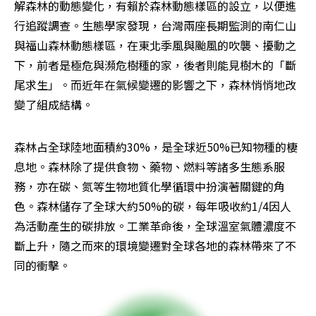
解森林的動態變化，有賴於森林動態樣區的設立，以便進
行追蹤調查。生態學家發現，台灣兩座長期監測的南仁山
與福山森林動態樣區，在東北季風與颱風的吹襲、擾動之
下，前者是極危與瀕危樹種的家，後者則能見樹木的「斷
尾求生」。而近年在氣候變遷的影響之下，森林悄悄地改
變了組成結構。
森林占全球陸地面積約30%，是全球近50%已知物種的棲
息地。森林除了提供食物、藥物、燃料等諸多生態系服
務，亦在碳、氮等生物地質化學循環中扮演著關鍵的角
色。森林儲存了全球大約50%的碳，每年吸收約1/4因人
為活動產生的碳排放。工業革命後，全球溫室氣體濃度不
斷上升，隨之而來的環境變遷對全球各地的森林帶來了不
同的衝擊。