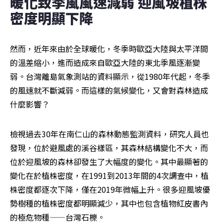
暖化致季風風速減弱 迎風坡植株
密度明顯下降
然而，近年來由於全球暖化，冬季時歐亞大陸與太平洋間
的溫差縮小，進而造成來自歐亞大陸的東北季風逐漸變
弱。台灣離島氣象測站的資料顯示，從1980年代起，冬季
的風速就不斷減弱。而這樣的氣候變化，又會對森林造成
什麼影響？
檢視過去30年在南仁山的森林動態監測資料，研究人員也
發現，位於避風處的溪谷樣區，其森林結構變化不大，而
位於迎風坡的森林卻發生了大幅度的變化。其中最顯著的
變化在於植株密度，在1991到2013年間的4次調查中，植
株密度都逐次下降，僅在2019年微幅上升。很多迎風坡優
勢樹種的植株密度都明顯減少，其中也包含植物紅皮書內
的極危物種——台灣石櫟。