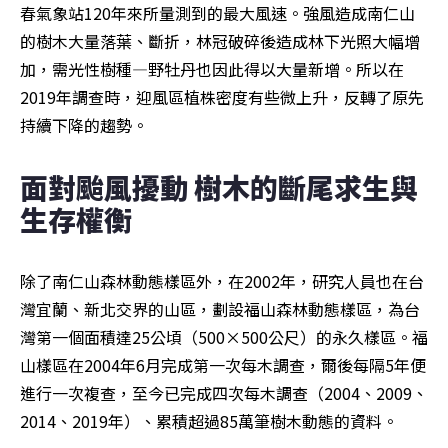
春氣象站120年來所量測到的最大風速。強風造成南仁山
的樹木大量落葉、斷折，林冠破碎後造成林下光照大幅增
加，需光性樹種—野牡丹也因此得以大量新增。所以在
2019年調查時，迎風區植株密度有些微上升，反轉了原先
持續下降的趨勢。
面對颱風擾動 樹木的斷尾求生與
生存權衡
除了南仁山森林動態樣區外，在2002年，研究人員也在台
灣宜蘭、新北交界的山區，劃設福山森林動態樣區，為台
灣第一個面積達25公頃（500×500公尺）的永久樣區。福
山樣區在2004年6月完成第一次每木調查，爾後每隔5年便
進行一次複查，至今已完成四次每木調查（2004、2009、
2014、2019年）、累積超過85萬筆樹木動態的資料。