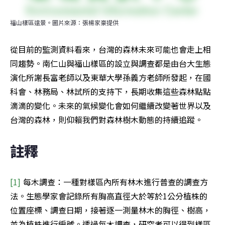
福山樣區遠景。圖片來源：張楊家豪提供
從目前的監測資料看來，台灣的森林未來可能也會走上相
同趨勢。南仁山與福山樣區的設立與調查都是由台大生態
演化所謝長富老師以及東華大學孫義方老師所發起，在國
科會、林務局、林試所的支持下，長期收集這些森林點點
滴滴的變化。未來的氣候變化會如何繼續改變著世界以及
台灣的森林，則仰賴我們對森林樹木動態的持續追蹤。
註釋
[1] 
每木調查：一種對樣區內所有林木進行普查的調查方
法。生態學家會記錄所有胸高直徑大於等於1公分植株的
位置座標、調查日期，接著逐一測量林木的胸徑、樹高，
並為植株進行編號。透過每木調查，研究者可以得到樣區