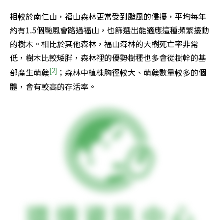
相較於南仁山，福山森林更常受到颱風的侵擾，平均每年
約有1.5個颱風會路過福山，也篩選出能適應這種頻繁擾動
的樹木。相比於其他森林，福山森林的大樹死亡率非常
低，樹木比較矮胖，森林裡的優勢樹種也多會從樹幹的基
[2]
部產生萌櫱
；森林中植株胸徑較大、萌櫱數量較多的個
體，會有較高的存活率。