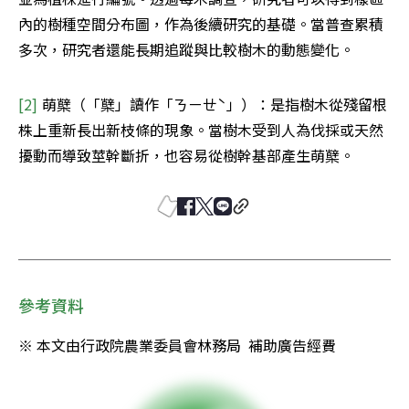
內的樹種空間分布圖，作為後續研究的基礎。當普查累積
多次，研究者還能長期追蹤與比較樹木的動態變化。
[2] 
萌櫱（「櫱」讀作「ㄋㄧㄝˋ」）：是指樹木從殘留根
株上重新長出新枝條的現象。當樹木受到人為伐採或天然
擾動而導致莖幹斷折，也容易從樹幹基部產生萌櫱。
參考資料
※ 本文由行政院農業委員會林務局  補助廣告經費