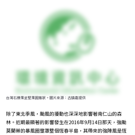
台灣石櫟果呈堅果圓錐狀。圖片來源：古鎮嘉提供
除了東北季風，颱風的擾動也深深地影響著南仁山的森
林。近期最顯著的影響發生在2016年9月14日那天，強颱
莫蘭蒂的暴風圈壟罩整個恆春半島，其帶來的強陣風是恆