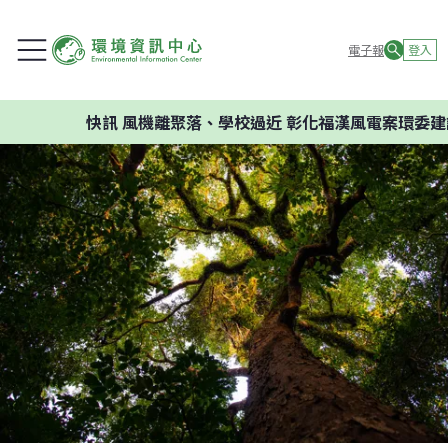
電子報
登入
快訊
風機離聚落、學校過近 彰化福漢風電案環委建議不應開發