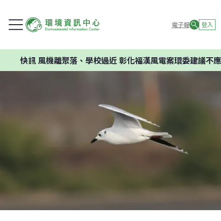
電子報
登入
訊
風機離聚落、學校過近 彰化福漢風電案環委建議不應開發