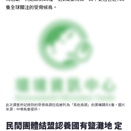
隻全球關注的受脅候鳥。
此次調查所記錄到的受脅鳥類包括被列為「易危鳥類」的黑嘴鷗共6隻。圖片
來源：中華鳥會提供。
民間團體結盟認養國有鹽灘地 定