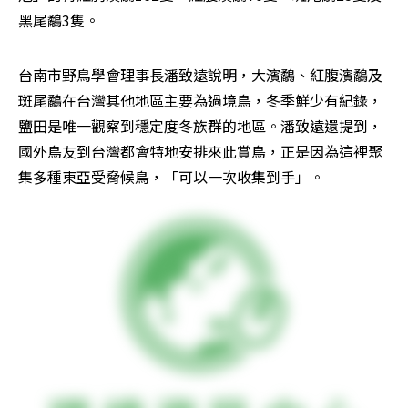
黑尾鷸3隻。
台南市野鳥學會理事長潘致遠說明，大濱鷸、紅腹濱鷸及
斑尾鷸在台灣其他地區主要為過境鳥，冬季鮮少有紀錄，
鹽田是唯一觀察到穩定度冬族群的地區。潘致遠還提到，
國外鳥友到台灣都會特地安排來此賞鳥，正是因為這裡聚
集多種東亞受脅候鳥，「可以一次收集到手」。