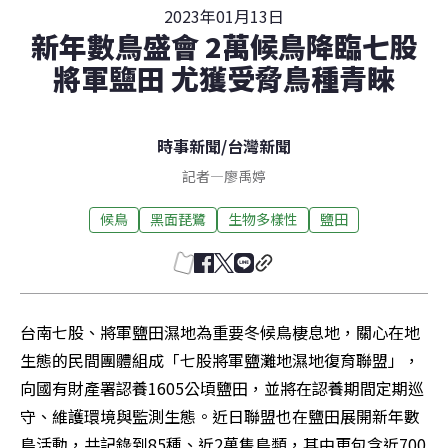
2023年01月13日
新年數鳥盛會 2萬候鳥降臨七股
將軍鹽田 尤獲受脅鳥種青睞
時事新聞
/
台灣新聞
記者
—
廖禹婷
候鳥
黑面琵鷺
生物多樣性
鹽田
台南七股、將軍鹽田濕地為重要冬候鳥棲息地，關心在地
生態的民間團體組成「七股將軍鹽灘地濕地復育聯盟」，
向國有財產署認養1605公頃鹽田，並將在認養期間定期巡
守、維護環境與監測生態。近日聯盟也在鹽田展開新年數
鳥活動，共記錄到85種、近2萬隻鳥類，其中更包含近700