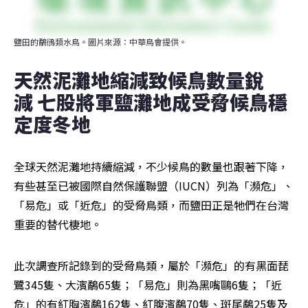
鹽田的鷸鴴類水鳥。圖片來源：中華鳥會提供。
天然泥灘地縮減致候鳥數量銳
減 七股將軍鹽灘地成受脅候鳥穩
定度冬地
全球天然泥灘地持續縮減，不少候鳥的數量也跟著下降，
有些甚至已被國際自然保護聯盟（IUCN）列為「瀕危」、
「易危」或「近危」的受脅鳥類，而鹽田正是牠們在台灣
重要的替代棲地。
此次調查所記錄到的受脅鳥類，屬於「瀕危」的有黑面琵
鷺345隻、大濱鷸65隻；「易危」則為黑嘴鷗6隻；「近
危」的有紅胸濱鷸162隻、紅腹濱鷸70隻、斑尾鷸25隻及