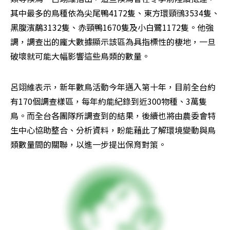
其中最多的鳥種依為尖尾鴨4172隻、東方環頸鴴3534隻、
黑腹濱鷸3132隻、赤頸鴨1670隻及小白鷺1172隻。他強
調，調查出的龐大數據顯示該區為具指標性的棲地，一旦
破壞就可能大幅影響這些鳥類的數量。
呂翊維表示，新年數鳥活動今年邁入第十年，目前全台約
有170個調查樣區，每年約能紀錄到近300物種、3萬隻
鳥。而全台各團隊所調查到的結果，後續也將由農委會特
生中心協助整合、分析資料，盼能藉此了解環境變動與鳥
類數量間的關聯，以進一步提出保育對策。