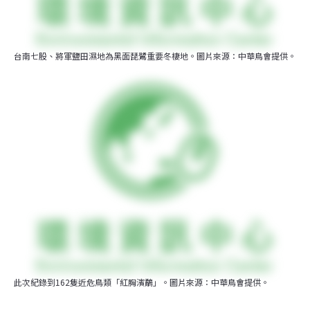
台南七股、將軍鹽田濕地為黑面琵鷺重要冬棲地。圖片來源：中華鳥會提供。
此次紀錄到162隻近危鳥類「紅胸濱鷸」。圖片來源：中華鳥會提供。