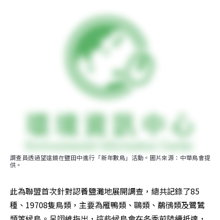
調查員透過望遠鏡在鹽田中進行「新年數鳥」活動。圖片來源：中華鳥會提
供。
此為聯盟首次針對認養鹽灘地展開調查，總共記錄了85
種、19708隻鳥類，主要為雁鴨類、鷗類、鷸鴴類及鷺鷥
類等候鳥。呂翊維指出，這些候鳥會在冬季前陸續抵達，