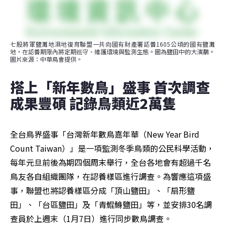
七股將軍鹽灘地濕地復育聯盟一共向國有財產署認養1605公頃的國有鹽灘
地，在認養期限內將定期巡守、維護環境與監測生態。圖為鹽田中的大濱鷸。
圖片來源：中華鳥會提供。
搭上「新年數鳥」盛事 首次調查
成果豐碩 記錄鳥類近2萬隻
全台鳥界盛事「台灣新年數鳥嘉年華（New Year Bird 
Count Taiwan）」是一項監測冬季鳥類的公民科學活動，
每年元旦前後為期四個周末舉行，全台各地會有超過千名
鳥友各自組織團隊，在認養樣區進行調查。為響應這項盛
事，聯盟也將認養樣區分成「頂山鹽田」、「扇形鹽
田」、「台區鹽田」及「青鯤鯓鹽田」等，並安排30名調
查員於上週末（1月7日）進行同步數鳥調查。