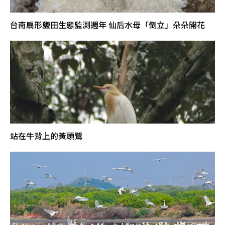
台南扇形鹽田生態監測週年 仙后水母「倒立」朵朵開花
站在牛背上的黃頭鷺