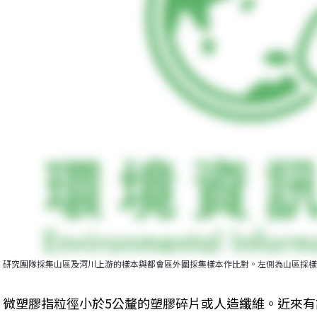
研究團隊採集山區及河川上游的樣本與都會區外圍採集樣本作比對。左側為山區採樣
微塑膠指粒徑小於5公釐的塑膠碎片或人造纖維。近來