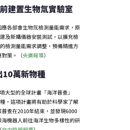
底前建置生物氚實驗室
因應各部會生物氚檢測量能需求，原
整建及新購儀器安裝測試，以擴充檢
能的檢測量能需求調整，預備精進方
應對策。（
央廣報導
）
10萬新物種
開一項大型的全球計畫「海洋普查」
未知物種，這項計畫將有助於科學家了解
查在2010年結束，並發現6000
深海機器人前往海洋生物多樣性的研
（
自由時報報導
）