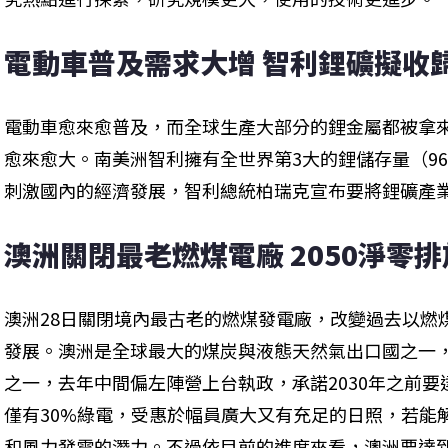
電動車普及需求大增 智利鋰礦擬收
電動車愈來愈普及，而全球生產大部分的鋰金屬都被拿
愈來愈大。南美洲智利擁有全世界第3大的鋰儲存量（9
刺激國內的經濟發展，智利總統柏瑞克宣布要將鋰礦產
澳洲關閉最老燃煤電廠 2050淨零
澳洲28日關閉境內最古老的燃煤發電廠，改變過去以燃
發展。澳洲是全球最大的煤炭與液態天然氣出口國之一
之一，去年中間偏左陣營上台執政，承諾2030年之前要
僅有30%綠電，受惠於幅員廣大又有充足的日照，若能
和風力發電的潛力。不過依目前的進度來看，澳洲要達到