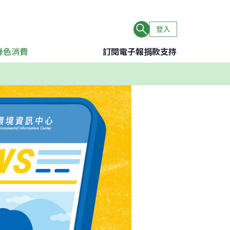
登入
綠色消費
訂閱電子報
捐款支持