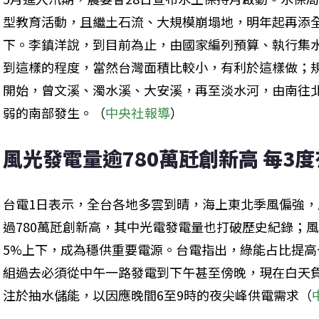
型教育活動，且繼土石流、大規模崩塌地，明年起再添
下。李鎮洋說，到目前為止，由國家編列預算、執行集
到這樣的程度，當然台灣面積比較小，有利於這樣做；
開始，曾文溪、濁水溪、大安溪，再至淡水河，由南往
弱的南部發生。（
中央社報導
）
風光發電量逾780萬瓩創新高 每3
台電1日表示，全台各地多雲到晴，海上東北季風偏強
過780萬瓩創新高，其中光電發電量也打破歷史紀錄；風
5%上下，成為穩供重要電源。台電指出，綠能占比提
組過去必須從中午一路發電到下午甚至傍晚，現在白天
注於抽水儲能，以因應晚間6至9時的夜尖峰供電需求（