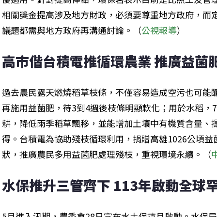
相關獎金提高涉及地方財政，必須要尊重地方政府，而
議題都需與地方政府再溝通討論。（
公視報導
）
高市偕台積電推循環農業 推廣益菌
過去農民露天燃燒稻草枝條，不僅容易造成空污也可能
再施用益菌肥，待3到4週後枝條明顯軟化；用於水稻，
耕，降低雨季稻草飄移，並能增加土壤中有機質含量、
得。台積電為協助殘枝循環利用，捐贈高雄1026公頃
狀，推廣農民多用益菌肥處理殘枝，重視環境永續。（
水保推升三管齊下 113年啟動全球
5月進入汛期，農委會28日宣布水土保持月啟動。水保局