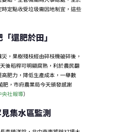
定時定點收受垃圾需因地制宜，這些
肥「還肥於田」
釀災，果樹殘枝經由碎枝機破碎後，
7天後稻稈可明顯腐熟，利於農民翻
提高肥力，降低生產成本，一舉數
益菌肥，市府農業局今天頒發感謝
中央社報導
）
罕見集水區監測
長李鎮洋說，北中南東將辦37場大