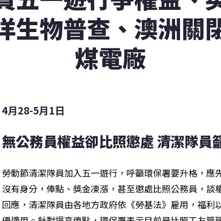
洋生物普查、澳洲關
煤電廠
4月28-5月1日
無公務員權益卻比照懲處 清潔隊員
勞動節清潔隊員加入五一遊行，呼籲環保署要升格，應先
沒有身分，俸點、獎金凍漲，甚至懲處比照公務員，談
回應，清潔隊員由各地方政府依《勞基法》雇用，福利
優適用。針對提高俸點，環保署表示目前是比照工友管