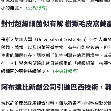
小的難度。（
公視報導
）
對付超級細菌似有解 樹獺毛皮窩藏
哥斯大黎加大學（University of Costa Rica
藻類、菌類，以及細菌等微生物，有些可能會致病，但
生素的細菌存在，讓樹獺「能控制潛在病原菌增生…或
存」。科學家希望這能替日益嚴重的「超級細菌」抗藥
級細菌的藥物持續減少。（
中央社報導
）
阿布達比新創公司引進巴西技術，
現代許多產品採用複合材料，難以將各不同材料重新分
本，因此往往只能焚化或掩埋了事。阿布達比新創公司 Te