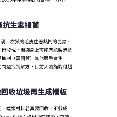
產抗生素細菌
）研究人員發現，樹獺的毛皮住著熱鬧的昆蟲、
他們發現，樹獺身上可能有能製造抗
是抑制（真菌等）其他競爭者生
性問題找到解方，目前人類能對付超
難回收垃圾再生成模板
開，這類材料若真要回收．不敷成
rrax 就正引進巴西的技術，來讓