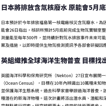
日本將排放含氚核廢水 原能會5月
日本預計於今年排放福島第一核電廠核災含氚廢水，為
能會26日指出，核研所預計5月底前完成生物氚實驗室
測量能至每年500件，並持續針對氚水排放事件未來可
案及措施，以即時提供生物氚檢測資訊予各部會研擬因
英組織推全球海洋生物普查 目標找出
英國海洋科學和保育研究所（Nekton）27日宣布展
（Ocean Census），目標在10年內辨識出10萬種
並保護海洋生態系統。過去科學家曾舉辦過海洋普查，該普
種潛在的新海洋物種。這次計畫將派出潛水員、潛艇和
究熱點進行探索，研究規模更大，使用的技術更進步。