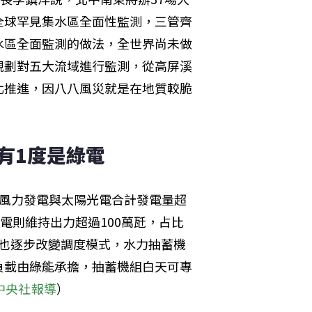
全球罕見集水區全面性監測，三管齊
水區全面監測的做法，全世界尚未做
規劃對五大流域進行監測，從高屏溪
北推進，因八八風災就是在地質較脆
度有1度是綠電
，風力發電與太陽光電合計發電量超
電則維持出力超過100萬瓩，占比
高也逐步改變調度模式，水力抽蓄機
負載由綠能承擔，抽蓄機組白天可專
中央社報導
）