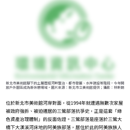
新北市美術館腳下的土層歷經河畔整治、都市發展、水岸建設等階段，今年開
放戶外園區成為新休憩場域。圖片來源：新北市立美術館提供；攝影：林軒朗
位於新北市美術館河岸對面，從1994年就遭遇無數次家屋
被政府強拆、被迫遷居的三鶯部落抗爭史，正是這套「綠
色資產治理體制」的反面佐證。三鶯部落是座落於三鶯大
橋下大漢溪河床地的阿美族部落，居住於此的阿美族族人