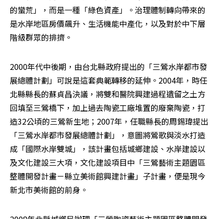
的蠻荒」，而是一種「綠色資產」。治理體制轉向帶來的
是水岸地區房價飆升、生活機能中產化，以及對於中下層
階級群眾的排擠。
2000年代中後期，由台北縣政府提出的「三鶯水岸都市發
展總體計劃」可說是這套典範轉移的延伸。2004年，時任
北縣縣長的蘇貞昌決議，將雙和醫院興建過程遺留之土方
回填至三鶯橋下，加上過去陶瓷工廠堆置的廢棄陶瓷，打
造32公頃的三鶯新生地；2007年，任職縣長的周錫瑋提出
「三鶯水岸都市發展總體計劃」，意圖將鶯歌與淡水打造
成「國際水岸雙城」，該計畫包括城鄉建設、水岸建設以
及文化建設三大項，文化建設項目中「三鶯藝術主題園區
整體開發計畫－縣立美術館興建計畫」子計畫，便是現今
新北市美術館的前身。
2008年北縣城鄉局辦理「三鶯陶瓷藝術主題園區整體開發