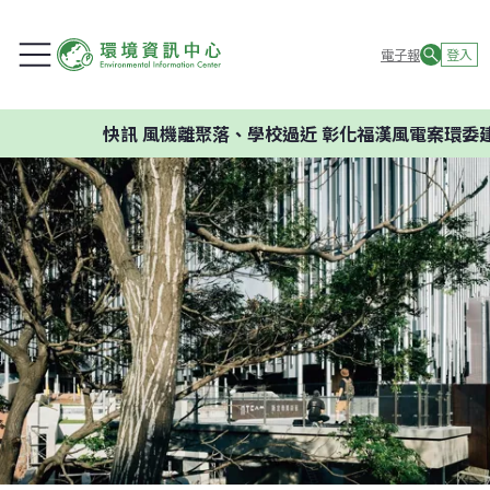
電子報
登入
快訊
風機離聚落、學校過近 彰化福漢風電案環委建議不應