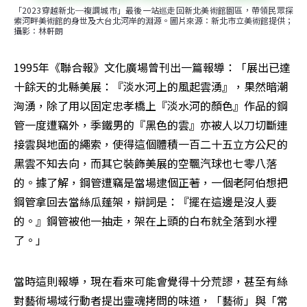
「2023穿越新北─複調城市」最後一站巡走回新北美術館園區，帶領民眾探
索河畔美術館的身世及大台北河岸的淵源。圖片來源：新北市立美術館提供；
攝影：林軒朗
1995年《聯合報》文化廣場曾刊出一篇報導：「展出已達
十餘天的北縣美展：『淡水河上的風起雲湧』，果然暗潮
洶湧，除了用以固定忠孝橋上『淡水河的顏色』作品的鋼
管一度遭竊外，季鐵男的『黑色的雲』亦被人以刀切斷連
接雲與地面的繩索，使得這個體積一百二十五立方公尺的
黑雲不知去向，而其它裝飾美展的空飄汽球也七零八落
的。據了解，鋼管遭竊是當場逮個正著，一個老阿伯想把
鋼管拿回去當絲瓜蓬架，辯詞是：『擺在這邊是沒人要
的。』鋼管被他一抽走，架在上頭的白布就全落到水裡
了。」
當時這則報導，現在看來可能會覺得十分荒謬，甚至有絲
對藝術場域行動者提出靈魂拷問的味道，「藝術」與「常