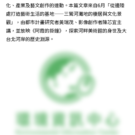
化、產業及藝文創作的連動。本篇文章來自6月「從邊陲
處打造藝術生活的基地——三鶯河灘地的棲居與文化景
觀」，由都市計畫研究者黃瑞茂、影像創作者陳芯宜主
講，並放映《阿霞的掛鐘》，探索河畔美術館的身世及大
台北河岸的歷史淵源。