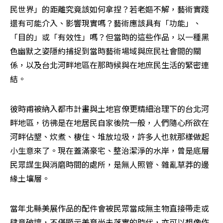
民世界」的距離究竟該如何拿捏？若老嫗不解，藝術實踐
還有可能介入、影響現實嗎？藝術應該具有「功能」、
「目的」或「有效性」嗎？但當時的這些作品，以一種黑
色幽默之姿隱約捕捉到當時藝術場域與庶民社會間的關
係，以及台北河畔地區在那時候與在地庶民生活的緊密連
結。
彼時甫被納入都市計畫與土地官僚更精細治理下的台北河
畔地區，彷彿是在地居民自家後院一般，人們隨心所欲在
河畔佔墾、炊煮、棲住、堆放垃圾，許多人也就那樣做起
小生意來了。現在蓋滿豪宅、整治潔淨的水岸，曾是底層
民眾謀生與消磨時間的處所，是無人照管、雜亂草莽的邊
緣土壤層。
當年北縣美展作品的配件會被民眾當成無主物直接帶走或
肆意破壞，不僅顯示美育尚未落實的時代，亦可以想像作