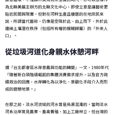
為北縣美展主辦方的北縣文化中心，即使立意是讓藝術更
貼近民間與現實，但對在河畔生產且棲居的在地庶民來
說，所謂當代藝術，仍像是空降於此、由上而下、外於此
邊緣土壤潛在秩序（包括所有權的模糊歸屬）的「外來人
口」。
從垃圾河道化身親水休憩河畔
據「台北都會區水岸意義與功能的轉變」一文，1980年代
「隨著新白領階級崛起的集體消費需求提升，以及官方政
績政治的回應，水岸轉化為以淨化、景觀化手段介入而形
成的遊憩地景。」
在那之前，淡水河流域的河水曾是烏黑混濁的。當時淡水
河系沿岸常見農業、畜禽養殖，加上工廠林立，但台灣的