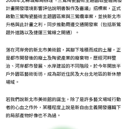
計畫開發環境影響評估說明書製作及審議」招標案，正式
啟動三鶯陶瓷藝術主題園區案與三鶯纜車案，並挾新北市
升格與此計畫之利，同步推動周邊交通開發案（包括新鶯
題外道路以及捷運三鶯線之開通）。
落在河岸旁的新北市美術館，其腳下堆積而成的土層，正
是都市開發後的廢土及陶瓷產業的廢棄物，歷經河畔整
治、河岸都市發展、水岸建設的不同階段，於今年開放半
戶外園區藝術街坊，成為鄰近住民及大台北地區的新休憩
場域。
若我們說新北市美術館的誕生，除了是許多藝文場域行動
者的心血之作外，某種程度上說是新自由主義開發邏輯下
的局部產物好像也不為過。