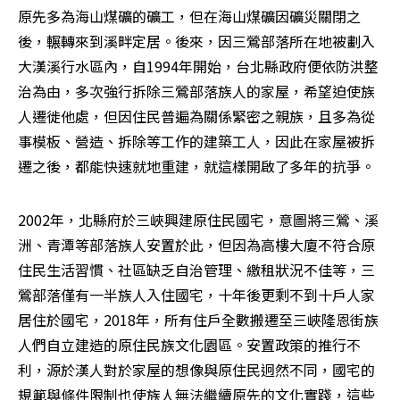
原先多為海山煤礦的礦工，但在海山煤礦因礦災關閉之
後，輾轉來到溪畔定居。後來，因三鶯部落所在地被劃入
大漢溪行水區內，自1994年開始，台北縣政府便依防洪整
治為由，多次強行拆除三鶯部落族人的家屋，希望迫使族
人遷徙他處，但因住民普遍為關係緊密之親族，且多為從
事模板、營造、拆除等工作的建築工人，因此在家屋被拆
遷之後，都能快速就地重建，就這樣開啟了多年的抗爭。
2002年，北縣府於三峽興建原住民國宅，意圖將三鶯、溪
洲、青潭等部落族人安置於此，但因為高樓大廈不符合原
住民生活習慣、社區缺乏自治管理、繳租狀況不佳等，三
鶯部落僅有一半族人入住國宅，十年後更剩不到十戶人家
居住於國宅，2018年，所有住戶全數搬遷至三峽隆恩街族
人們自立建造的原住民族文化園區。安置政策的推行不
利，源於漢人對於家屋的想像與原住民迥然不同，國宅的
規範與條件限制也使族人無法繼續原先的文化實踐，這些