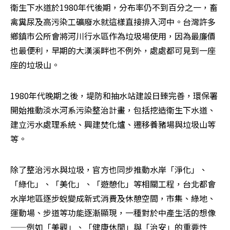
衛生下水道於1980年代後期，分布率仍不到百分之一，畜
禽糞尿及高污染工礦廢水就這樣直接排入河中。台灣許多
鄉鎮市公所會將河川行水區作為垃圾場使用，因為最廉價
也最便利，早期的大漢溪畔也不例外，處處都可見到一座
座的垃圾山。
1980年代晚期之後，堤防和抽水站建設日臻完善，環保署
開始推動淡水河系污染整治計畫，包括挖造衛生下水道、
建立污水處理系統、興建焚化爐、遷移養豬場與垃圾山等
等。
除了整治污水與垃圾，官方也同步推動水岸「淨化」、
「綠化」、「美化」、「遊憩化」等相關工程，台北都會
水岸地區逐步蛻變成新式消費及休憩空間，市集、綠地、
運動場、步道等功能逐漸顯現，一種對於中產生活的想像
——例如「美觀」、「健康休閒」與「治安」的重要性