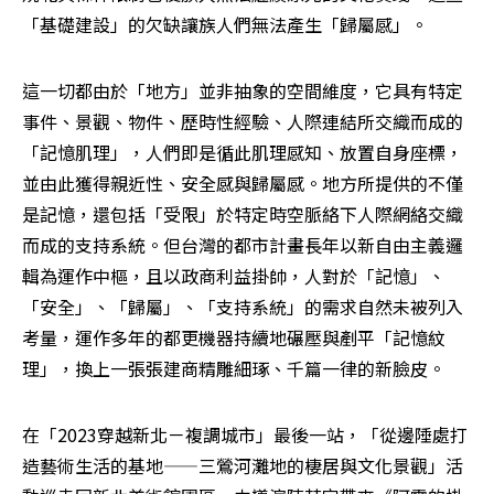
「基礎建設」的欠缺讓族人們無法產生「歸屬感」。
這一切都由於「地方」並非抽象的空間維度，它具有特定
事件、景觀、物件、歷時性經驗、人際連結所交織而成的
「記憶肌理」，人們即是循此肌理感知、放置自身座標，
並由此獲得親近性、安全感與歸屬感。地方所提供的不僅
是記憶，還包括「受限」於特定時空脈絡下人際網絡交織
而成的支持系統。但台灣的都市計畫長年以新自由主義邏
輯為運作中樞，且以政商利益掛帥，人對於「記憶」、
「安全」、「歸屬」、「支持系統」的需求自然未被列入
考量，運作多年的都更機器持續地碾壓與剷平「記憶紋
理」，換上一張張建商精雕細琢、千篇一律的新臉皮。
在「2023穿越新北－複調城市」最後一站，「從邊陲處打
造藝術生活的基地——三鶯河灘地的棲居與文化景觀」活